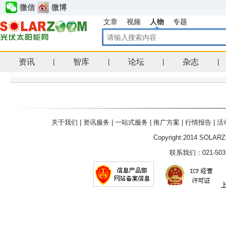
微信
微博
文章
视频
人物
专题
资讯
智库
论坛
杂志
|
|
|
|
关于我们
|
资讯服务
|
一站式服务
|
推广方案
|
行情报告
|
活
Copyright:2014 SOLAR
联系我们：021-5031