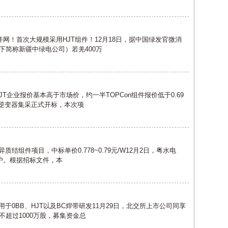
并网！首次大规模采用HJT组件！12月18日，据中国绿发官微消
下简称新疆中绿电公司）若羌400万
T企业报价基本高于市场价，约一半TOPCon组件报价低于0.69
、逆变器集采正式开标，本次项
结组件项目，中标单价0.778~0.79元/W12月2日，粤水电
出炉。根据招标文件，本
用于0BB、HJT以及BC焊带研发11月29日，北交所上市公司同享
超过1000万股，募集资金总