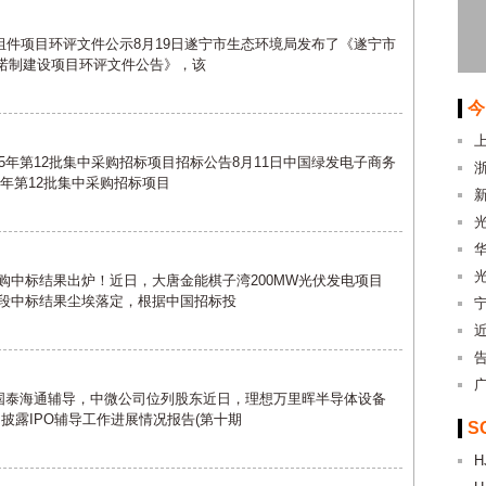
及组件项目环评文件公示8月19日遂宁市生态环境局发布了《遂宁市
承诺制建设项目环评文件公告》，该
今
上
025年第12批集中采购招标项目招标公告8月11日中国绿发电子商务
5年第12批集中采购招标项目
采购中标结果出炉！近日，大唐金能棋子湾200MW光伏发电项目
标段中标结果尘埃落定，根据中国招标投
国泰海通辅导，中微公司位列股东近日，理想万里晖半导体设备
）披露IPO辅导工作进展情况报告(第十期
S
H