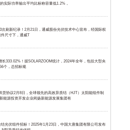
的实际功率输出平均比标称容量低1.2%，
件第10次刷新纪录！2月21日，通威股份光伏技术中心宣布，经国际权
准组件尺寸下，通威T
比增长333.02%！据SOLARZOOM统计，2024年全年，包括大型央
66个，总招标规
供货协议2月8日，全球领先的高效异质结（HJT）太阳能组件制
新能源投资开发企业闳扬新能源发展集团有
年异质结光伏组件招标！2025年1月23日，中国大唐集团有限公司发布
——N型异质结光伏组