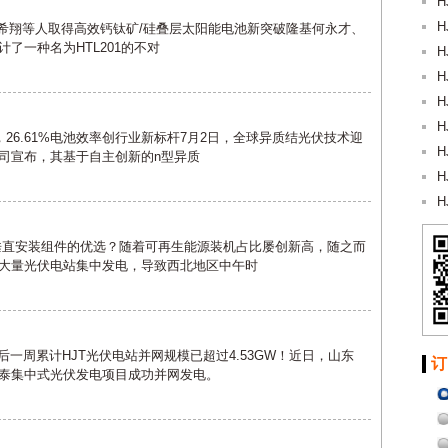
H
H
国、徐希翔等人取得高效钙钛矿/硅叠层太阳能电池新突破隆基何永才、
了一种名为HTL201的不对
H
H
H
H
，26.61%电池效率创行业新标杆7月2日，全球异质结光伏技术迎
H
司宣布，其基于自主创新的n型异质
H
H
为垂直安装组件的优选？随着可再生能源装机占比屡创新高，随之而
大量光伏电站集中发电，导致西北地区中午时
后一周累计HJT光伏电站并网规模已超过4.53GW！近日，山东
订
泰集中式光伏发电项目成功并网发电。