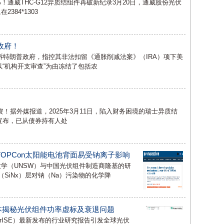
6%！通威THC-G12异质结组件再破新纪录3月20日，通威股份光伏
384*1303
政府！
诉特朗普政府，指控其非法扣留《通胀削减法案》（IRA）项下美
以“机构开支审查”为由冻结了包括农
资！据外媒报道，2025年3月11日，陷入财务困境的瑞士异质结
周一宣布，已从债券持有人处
OPCon太阳能电池背面易受钠离子影响
尔士大学（UNSW）与中国光伏组件制造商隆基的研
（SiNx）层对钠（Na）污染物的化学降
样本揭秘光伏组件功率虚标及衰退问题
ferISE）最新发布的行业研究报告引发全球光伏