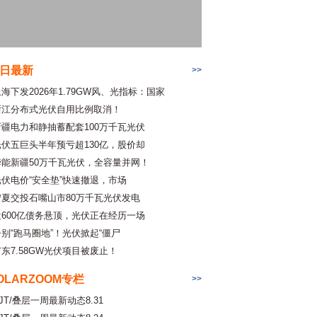
日最新
>>
海下发2026年1.79GW风、光指标：国家
浙江分布式光伏自用比例取消！
新疆电力和静抽蓄配套100万千瓦光伏
光伏五巨头半年预亏超130亿，股价却
华能新疆50万千瓦光伏，全容量并网！
光伏电价“安全垫”快速撤退，市场
宁夏交投石嘴山市80万千瓦光伏发电
近600亿债务悬顶，光伏正在经历一场
告别“跑马圈地”！光伏掀起“僵尸
广东7.58GW光伏项目被废止！
OLARZOOM专栏
>>
JT/叠层一周最新动态8.31