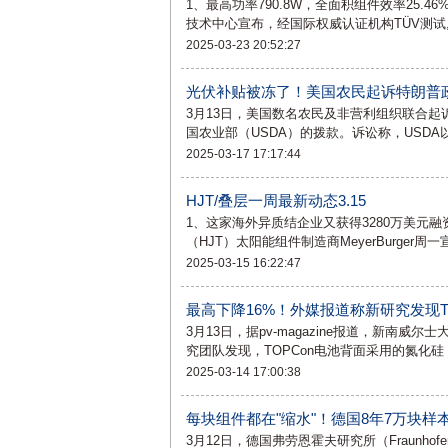
1、最高功率790.8W，全面积组件效率25.4
技术中心宣布，经国际权威认证机构TÜV测试,在2
2025-03-23 20:52:27
光伏补贴被冻了！美国农民起诉特朗普
3月13日，美国数名农民及非营利组织联合起
国农业部（USDA）的拨款。诉讼称，USDA
2025-03-17 17:17:44
HJT/叠层一周最新动态3.15
1、这家海外异质结企业又获得3280万美元融
（HJT）太阳能组件制造商MeyerBurger
2025-03-15 16:22:47
最高下降16%！外媒报道称新研究发现T
3月13日，据pv-magazine报道，新南威
究团队发现，TOPCon电池背面采用的氮化硅
2025-03-14 17:00:38
每块组件都在"缩水"！德国8年7万块
3月12日，德国弗劳恩霍夫研究所（Fraunho