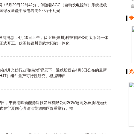
！5月29日22时42分，伴随着AGC（自动发电控制）系统接收
国绿发新疆中绿电若羌400万千瓦光
专
民网消息，4月10日上午，伏图拉(银川)科技有限公司太阳能一体
正式开工。伏图拉银川灵武太阳能一体化
在4月光伏行业“抢装潮”背景下，通威股份在4月3日公布的最新
光
HJT）组件量产可行性研究。根据调研
22日，宁夏德晖新能源科技发展有限公司2GW超高效异质结光伏
式在宁夏同心县清洁能源园区隆重举行。据