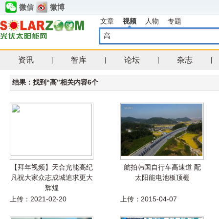
微信
微博
文章
视频
人物
专题
资讯
智库
论坛
杂志
|
|
|
|
结果：找到“高”相关内容6个
【拜年视频】天合光能高纪
航拍韩国自行车高速道 配
凡祝大家众志成城追求更大
太阳能电池板顶棚
辉煌
上传：2021-02-20
上传：2015-04-07