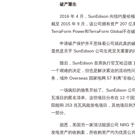
破产重生
2016 年 4 月，SunEdison 向
截至 2015 年 9 月，该公司拥有资产 20
TerraForm Power和TerraForm Glo
申请破产保护并不意味着公司就此真的
显然是关乎 SunEdison 公司生死至关重要
随后，SunEdison 首席执行官艾哈
一个艰难的决定，但也是解决紧迫的流动性问
务，域外 Overseas 国家电网 57 剥
一场疯狂的抛售开始了。SunEdison
瓦项目的匿名清单。这些项目分布在 12 个国家
阳能和 253 兆瓦风能发电项目，其他项目则为
一部分。
据悉，美国另一家清洁能源公司 NRG 于 201
发电资产的收购案，所收购资产均为优质公共事业