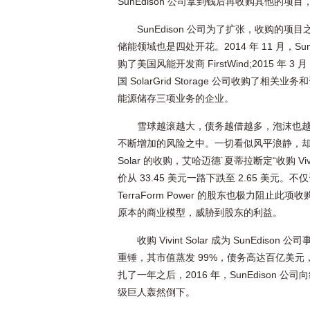
SunEdison 公司拿到钱后再收购其他的
SunEdison 公司为了扩张，收购
储能领域也是四处开花。2014 年 11 月，SunEd
购了美国风能开发商 FirstWind;2015 年
国 SolarGrid Storage 公司收购
能源储存三项业务的企业。
雪球越滚越大，债务越借越多，泡沫也越来越
不断增加的风险之中。一切看似风平浪静，却早已暗流
Solar 的收购，艾哈迈德˙夏蒂拉断定“收购 Vivi
价从 33.45 美元一路下跌至 2.65 美元。
TerraForm Power 的股东也极力阻止此项收购
原本的商业模型，威胁到股东的利益。
收购 Vivint Solar 成为 SunEdi
重锤，其市值蒸发 99%，债务高达百亿美元，
扎了一年之后，2016 年，SunEdiso
级巨人轰然倒下。