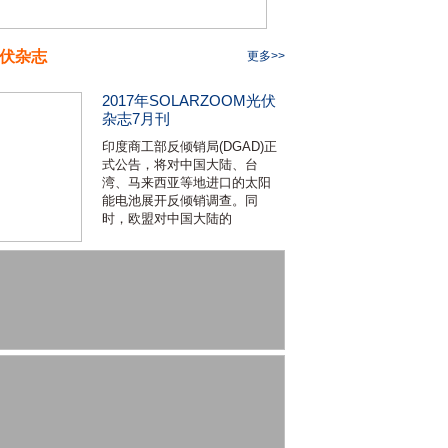
伏杂志
更多>>
2017年SOLARZOOM光伏
杂志7月刊
印度商工部反倾销局(DGAD)正
式公告，将对中国大陆、台
湾、马来西亚等地进口的太阳
能电池展开反倾销调查。同
时，欧盟对中国大陆的