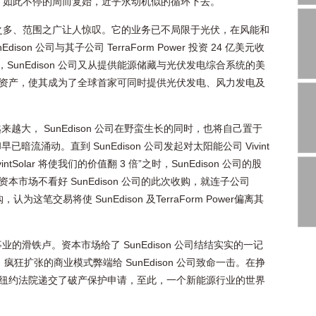
项目，如此不停的周而复始，近乎永动机似的循环下去。
的项目之多、范围之广让人惊叹。它的业务已不局限于光伏，在风能和
ison 公司与其子公司 TerraForm Power 投资 24 亿美元收
 3 月，SunEdison 公司又从提供能源储藏与光伏发电综合系统的美
了相关业务和资产，使其成为了全球首家可同时提供光伏发电、风力发电及
大， SunEdison 公司在野蛮生长的同时，也将自己置于
涌动。直到 SunEdison 公司发起对太阳能公司 Vivint
ntSolar 将使我们的价值翻 3 倍”之时，SunEdison 公司的股
不仅资本市场不看好 SunEdison 公司的此次收购，就连子公司
，认为这笔交易将使 SunEdison 及TerraForm Power偏离其
son 公司事业的滑铁卢。资本市场给了 SunEdison 公司结结实实的一记
疯狂扩张的商业模式弊端给 SunEdison 公司致命一击。在挣
n 公司向纽约法院递交了破产保护申请，至此，一个新能源行业的世界