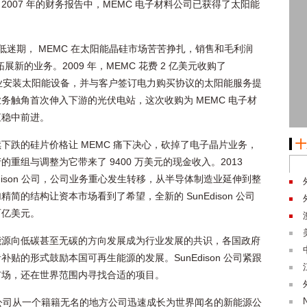
007 年的财务报告中，MEMC 电子材料公司已获得了太阳能
入低迷期， MEMC 在太阳能晶硅市场苦苦挣扎，销售和毛利润
新的业务。2009 年，MEMC 花费 2 亿美元收购了
府和企业安装太阳能设备，并与客户签订电力购买协议的太阳能服务提
务触角首次伸入下游的光伏电站，这次收购为 MEMC 电子材
直稳中前进。
十
下跌的硅片价格让 MEMC 痛下决心，砍掉了电子晶片业务，
重组与调整为它带来了 9400 万美元的现金收入。2013
Edison 公司，公司业务重心发生转移，从半导体制造业延伸到整
的结构让资本市场看到了希望，全新的 SunEdison 公司
百亿美元。
能源向低碳甚至无碳的方向发展成为行业发展的共识，各国政府
贴的形式鼓励本国可再生能源的发展。SunEdison 公司紧跟
市场，还在世界范围内寻找合适的项目。
on 公司从一个籍籍无名的地方公司迅速成长为世界闻名的新能源公