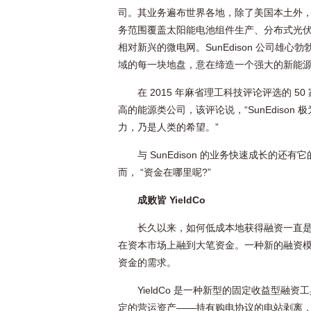
司。其业务遍布世界各地，除了美国本土外
务范围覆盖太阳能电池组件生产、分布式光
相对新兴的微电网。SunEdison 公司
域的每一块地盘，意在缔造一个强大的新能
在 2015 年麻省理工科技评论评选的 5
高的能源类公司，该评论说，“SunEdiso
力，乃是人类的希望。”
与 SunEdison 的业务快速成长的
而， “资金在哪里呢?”
成败皆 YieldCo
长久以来，如何低成本地获得融资一直
在资本市场上融到大笔资金。一种新的融资模式—
资金的需求。
YieldCo 是一种新型的固定收益型
定的营运资产——持有购电协议的电站剥离，再将