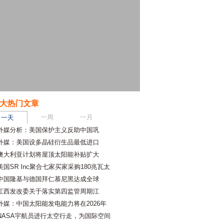
大热门文章
一周
一月
一天
外媒分析：美国保护主义反助中国巩
外媒：美国设多晶硅衍生品最低进口
澳大利亚计划将屋顶太阳能补贴扩大
美国SR Inc聚合七家买家采购180兆瓦太
中国隆基与德国拜仁慕尼黑达成全球
江西发改委关于落实第四监管周期江
外媒：中国太阳能发电能力将在2026年
NASA宇航员进行太空行走，为国际空间