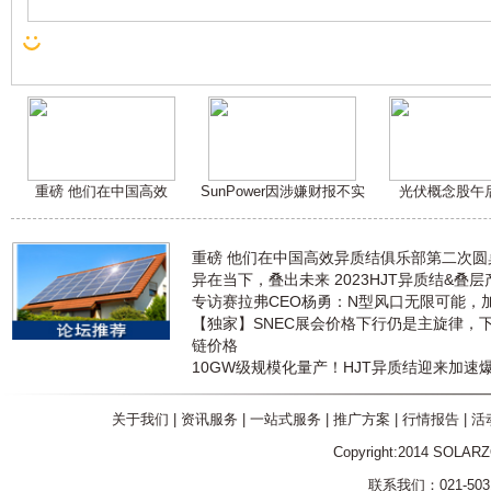
重磅 他们在中国高效
SunPower因涉嫌财报不实
光伏概念股午
重磅 他们在中国高效异质结俱乐部第二次
异在当下，叠出未来 2023HJT异质结&叠
专访赛拉弗CEO杨勇：N型风口无限可能，
【独家】SNEC展会价格下行仍是主旋律，
链价格
10GW级规模化量产！HJT异质结迎来加速
关于我们
|
资讯服务
|
一站式服务
|
推广方案
|
行情报告
|
活
Copyright:2014 SOLAR
联系我们：021-5031