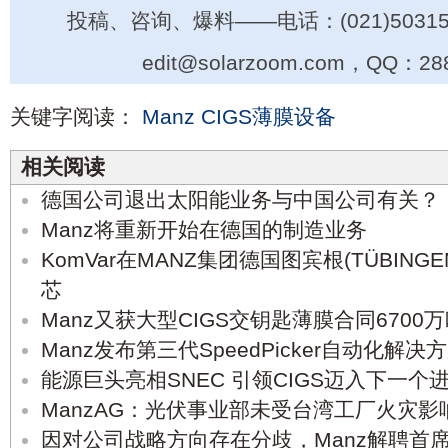
投稿、咨询、爆料——电话：(021)50315
edit@solarzoom.com，QQ：28
关键字阅读：
Manz
CIGS薄膜设备
相关阅读
德国公司退出太阳能业务与中国公司有关？
Manz将重新开始在德国的制造业务
KomVar在MANZ集团德国图宾根(TÜBIN
芯
Manz又获大型CIGS交钥匙薄膜合同6700
Manz发布第三代SpeedPicker自动化解决
能源巨头亮相SNEC 引领CIGS迈入下一个
ManzAG：光伏事业部未受台湾工厂火灾影
因对公司战略方向存在分歧，Manz解聘首