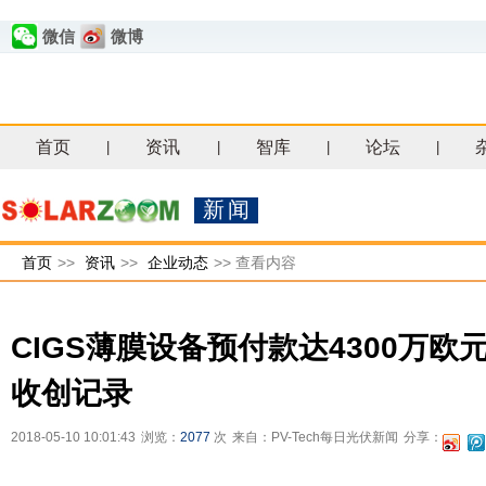
微信
微博
首页
资讯
智库
论坛
|
|
|
|
新闻
首页
>>
资讯
>>
企业动态
>>
查看内容
CIGS薄膜设备预付款达4300万欧
收创记录
2018-05-10 10:01:43
浏览：
2077
次
来自：PV-Tech每日光伏新闻
分享：