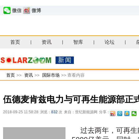
微信
微博
首页
资讯
智库
论坛
|
|
|
|
新闻
首页
>>
资讯
>>
国际市场
>>
查看内容
伍德麦肯兹电力与可再生能源部正
2018-09-25 11:58:28
浏览：
832
次
来自：世纪新能源网
分享：
过去两年，可再生