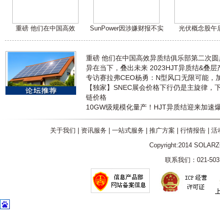
重磅 他们在中国高效
SunPower因涉嫌财报不实
光伏概念股午
重磅 他们在中国高效异质结俱乐部第二次
异在当下，叠出未来 2023HJT异质结&叠
专访赛拉弗CEO杨勇：N型风口无限可能，
【独家】SNEC展会价格下行仍是主旋律，
链价格
10GW级规模化量产！HJT异质结迎来加速
关于我们
|
资讯服务
|
一站式服务
|
推广方案
|
行情报告
|
活
Copyright:2014 SOLAR
联系我们：021-5031