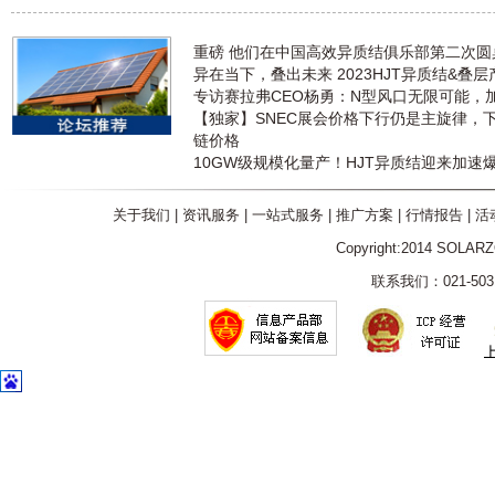
重磅 他们在中国高效异质结俱乐部第二次
异在当下，叠出未来 2023HJT异质结&叠
专访赛拉弗CEO杨勇：N型风口无限可能，
【独家】SNEC展会价格下行仍是主旋律，
链价格
10GW级规模化量产！HJT异质结迎来加速
关于我们
|
资讯服务
|
一站式服务
|
推广方案
|
行情报告
|
活
Copyright:2014 SOLAR
联系我们：021-5031