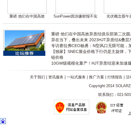
重磅 他们在中国高效
SunPower因涉嫌财报不实
光伏概念股午
重磅 他们在中国高效异质结俱乐部第二次
异在当下，叠出未来 2023HJT异质结&叠
专访赛拉弗CEO杨勇：N型风口无限可能，
【独家】SNEC展会价格下行仍是主旋律，
链价格
10GW级规模化量产！HJT异质结迎来加速
关于我们
|
资讯服务
|
一站式服务
|
推广方案
|
行情报告
|
活
Copyright:2014 SOLAR
联系我们：021-5031