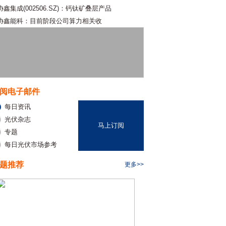
协鑫集成(002506.SZ)：钙钛矿叠层产品
协鑫能科：目前阶段公司算力相关收
阅电子邮件
每日资讯
光伏杂志
马上订阅
专题
每日光伏市场参考
题推荐
更多>>