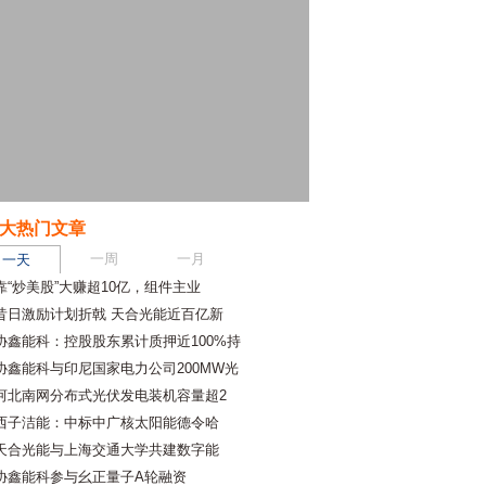
大热门文章
一周
一月
一天
靠“炒美股”大赚超10亿，组件主业
昔日激励计划折戟 天合光能近百亿新
协鑫能科：控股股东累计质押近100%持
协鑫能科与印尼国家电力公司200MW光
河北南网分布式光伏发电装机容量超2
西子洁能：中标中广核太阳能德令哈
天合光能与上海交通大学共建数字能
协鑫能科参与幺正量子A轮融资