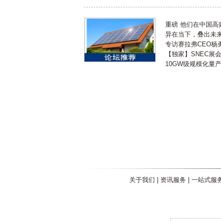
重磅 他们在中国
异在当下，叠出未来 
专访赛拉弗CEO杨
【独家】SNEC展
10GW级规模化量
关于我们
|
资讯服务
|
一站式服