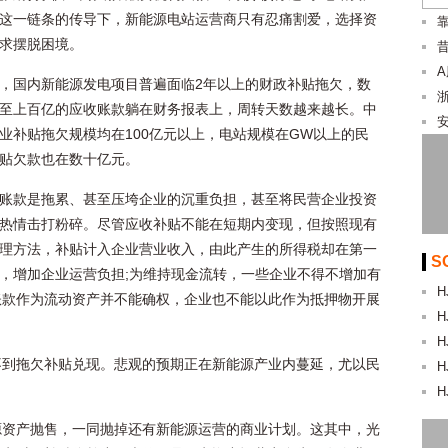
这一链条的传导下，新能源电站运营商只有忍痛割爱，选择资
求摆脱困境。
，国内新能源发电项目普遍面临2年以上的财政补贴拖欠，数
至上百亿的应收账款躺在财务报表上，周转天数越来越长。中
业补贴拖欠规模均在100亿元以上，电站规模在GW以上的民
贴欠款也在数十亿元。
账款是拖累、甚至压垮企业的沉重负担，甚至将民营企业投资
热情击打粉碎。尽管应收补贴不能在短期内变现，但按照现有
理方法，补贴计入企业营业收入，由此产生的所得税却在第一
S
，增加企业运营负担;为维持现金流转，一些企业不得不增加有
H
收账款作为流动资产并不能确权，企业也不能以此作为抵押物开展
H
H
不到拖欠补贴兑现。悲观的预期正在新能源产业内蔓延，尤以民
H
H
源资产抛售，一同抛掉还有新能源运营的商业计划。这其中，光