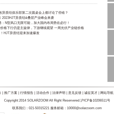
高效异质结俱乐部第二次圆桌会上都讨论了些啥？
2023HJT异质结&叠层产业峰会来袭
勇：N型风口无限可能，加大国内布局势在必行！
会价格下行仍是主旋律，下游继续观望 一周光伏产业链价格
产！HJT异质结迎来加速爆发
务
|
推广方案
|
行情报告
|
活动合作
|
法律声明
|
意见反馈
|
诚征英才
|
网站导航
Copyright:2014 SOLARZOOM All Right Reservered.沪ICP备10206511号
联系我们：021-50315221 服务邮箱：10000@solarzoom.com