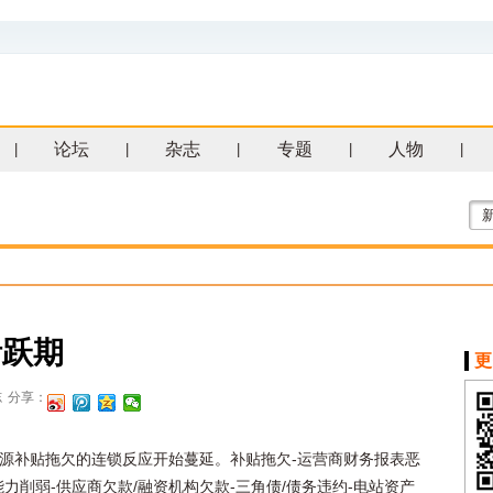
论坛
杂志
专题
人物
|
|
|
|
|
活跃期
更
志
分享：
源补贴拖欠的连锁反应开始蔓延。补贴拖欠-运营商财务报表恶
能力削弱-供应商欠款/融资机构欠款-三角债/债务违约-电站资产