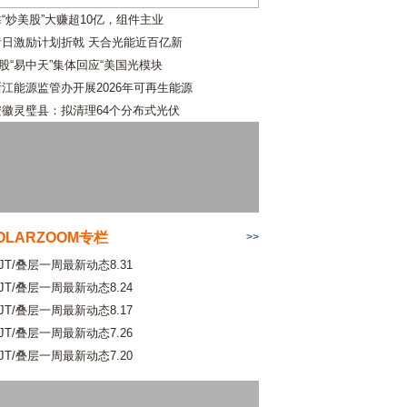
靠“炒美股”大赚超10亿，组件主业
昔日激励计划折戟 天合光能近百亿新
A股“易中天”集体回应“美国光模块
浙江能源监管办开展2026年可再生能源
安徽灵璧县：拟清理64个分布式光伏
OLARZOOM专栏
>>
JT/叠层一周最新动态8.31
JT/叠层一周最新动态8.24
JT/叠层一周最新动态8.17
JT/叠层一周最新动态7.26
JT/叠层一周最新动态7.20