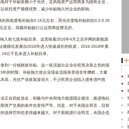
风电对于补贴依赖小于光伏，且风电资产运营商多为国有企业，
可以依托资产规模优势，减少补贴拖欠对企业的影响。
的风电度电补贴在0.15元左右，而光伏度电补贴则在0.2-0.25
.4元左右。高额补贴缺口让运营商捉襟见肘。
目纳入前七批补贴目录。这意味着2016年4月之后并网的新能源
模化发展自2016年进入快速成长的轨道，2016-2018年累
.24亿千瓦未进入补贴目录。
十
未拿到一分钱财政补贴。这一状况超出企业在投资决策之初的假
-3年的时限。补贴拖欠使企业现金流报表变得非常糟糕，大量
成本高，光伏产业政策波动大，不少民营企业陷入债务违约危
企业正在四处游走，积极与中央和地方能源国企接洽，推进电站
同期资产交易的条件也变得严苛。但是，对于央国企而言，目前
产的选择空间也变得越来越大。对于新能源行业而言，央国企也