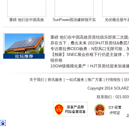
重磅 他们在中国高效
SunPower因涉嫌财报不实
光伏概念股午
重磅 他们在中国高效异质结俱乐部第二次
异在当下，叠出未来 2023HJT异质结&叠
专访赛拉弗CEO杨勇：N型风口无限可能，
【独家】SNEC展会价格下行仍是主旋律，
链价格
10GW级规模化量产！HJT异质结迎来加速
关于我们
|
资讯服务
|
一站式服务
|
推广方案
|
行情报告
|
活
Copyright:2014 SOLAR
联系我们：021-5031