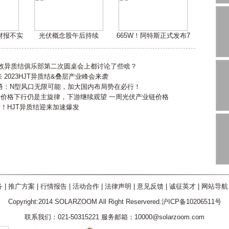
嫌财报不实
光伏概念股午后持续
665W！阿特斯正式发布7
高效异质结俱乐部第二次圆桌会上都讨论了些啥？
2023HJT异质结&叠层产业峰会来袭
勇：N型风口无限可能，加大国内布局势在必行！
会价格下行仍是主旋律，下游继续观望 一周光伏产业链价格
产！HJT异质结迎来加速爆发
务
|
推广方案
|
行情报告
|
活动合作
|
法律声明
|
意见反馈
|
诚征英才
|
网站导航
Copyright:2014 SOLARZOOM All Right Reservered.沪ICP备10206511号
联系我们：021-50315221 服务邮箱：10000@solarzoom.com