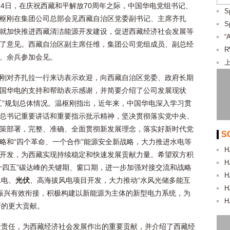
24日，在庆祝西藏和平解放70周年之际，中国华电党组书记、
枢刚在集团公司总部会见西藏自治区党委副书记、主席齐扎
就加快推进西藏清洁能源开发建设，促进西藏经济社会发展等
“
了意见。西藏自治区副主席任维，集团公司党组成员、副总经
、余兵参加会见。
上
刚对齐扎拉一行来访表示欢迎，向西藏自治区党委、政府长期
国华电的支持和帮助表示感谢，并简要介绍了公司发展现状
五”规划总体情况。温枢刚指出，近年来，中国华电深入学习贯
总书记重要讲话和重要指示批示精神，坚决贯彻落实党中央、
策部署，完整、准确、全面贯彻新发展理念，落实好新时代党
S
略和“四个革命、一个合作”能源安全新战略，大力推进水电等
H
开发，为西藏实现持续稳定和快速发展贡献力量。希望双方积
H
十四五”碳达峰的关键期、窗口期，进一步加强对接交流和战略
H
水电、
光伏
、高海拔风电项目开发，大力推动“水风光储多能互
H
振兴有效衔接，积极构建以新能源为主体的新型电力系统，为
H
新的更大贡献。
企责任，为西藏经济社会发展作出的重要贡献，并介绍了西藏经