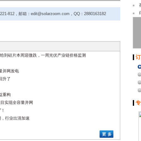
-812，邮箱：edit@solarzoom.com，QQ：2880163182
给到硅片本周迎微跌，一周光伏产业链价格监测
订
量并网发电
回升了
益重构
项目实现全容量并网
专
”！
潮，行业出清加速