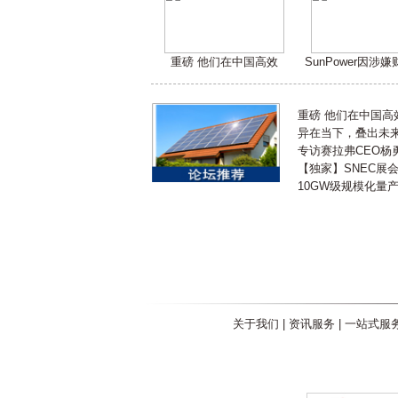
重磅 他们在中国高效
SunPower因涉
重磅 他们在中国
异在当下，叠出未来 
专访赛拉弗CEO杨
【独家】SNEC展
10GW级规模化量
关于我们
|
资讯服务
|
一站式服