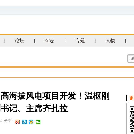
论坛
杂志
专题
人物
|
|
|
|
|
、高海拔风电项目开发！温枢刚
更
副书记、主席齐扎拉
团
分享：