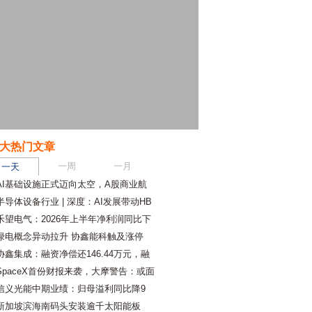
大热门文章
一周
一月
一天
AI基础设施正式迈向太空，A股商业航
半导体设备行业 | 深度：AI发展带动HB
禾望电气：2026年上半年净利润同比下
绿电概念异动拉升 协鑫能科触及涨停
协鑫集成：融资净偿还146.44万元，融
SpaceX首份财报来袭，大摩警告：或面
信义光能中期业绩：归母溢利同比降9
新加坡滨海南码头安装逾千太阳能板