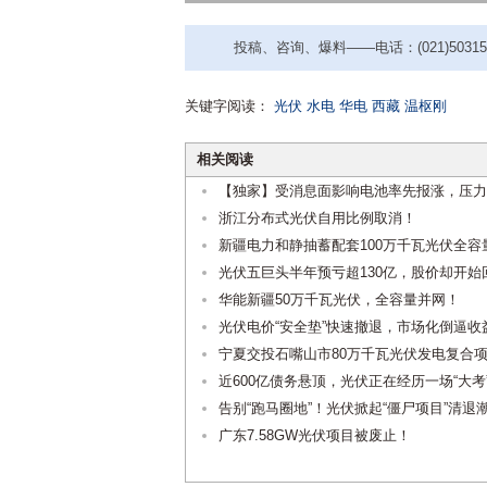
投稿、咨询、爆料——电话：(021)50315221
关键字阅读：
光伏
水电
华电
西藏
温枢刚
相关阅读
【独家】受消息面影响电池率先报涨，压力
浙江分布式光伏自用比例取消！
新疆电力和静抽蓄配套100万千瓦光伏全容
光伏五巨头半年预亏超130亿，股价却开始
华能新疆50万千瓦光伏，全容量并网！
光伏电价“安全垫”快速撤退，市场化倒逼收
宁夏交投石嘴山市80万千瓦光伏发电复合
近600亿债务悬顶，光伏正在经历一场“大考
告别“跑马圈地”！光伏掀起“僵尸项目”清退
广东7.58GW光伏项目被废止！