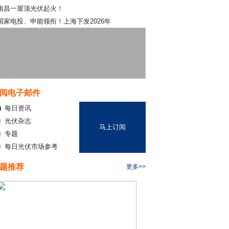
南昌一屋顶光伏起火！
国家电投、申能领衔！上海下发2026年
阅电子邮件
每日资讯
光伏杂志
马上订阅
专题
每日光伏市场参考
题推荐
更多>>