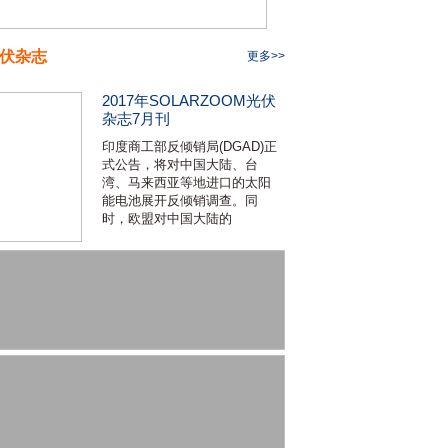
伏杂志
更多>>
2017年SOLARZOOM光伏
杂志7月刊
印度商工部反倾销局(DGAD)正
式公告，将对中国大陆、台
湾、马来西亚等地进口的太阳
能电池展开反倾销调查。同
时，欧盟对中国大陆的