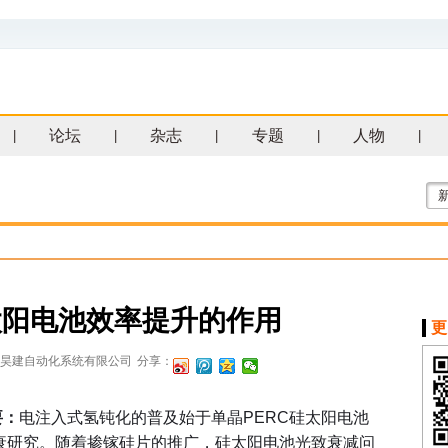
论坛
杂志
专题
人物
|
|
|
|
|
太阳电池效率提升的作用
更
昊建自动化系统有限公司
分享：
要：
电注入式氢钝化的普及始于单晶PERC硅太阳电池
衰研究。随着掺镓硅片的推广，硅太阳电池光致衰减问