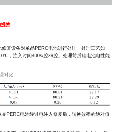
的提效
修复设备对单晶PERC电池进行处理，处理工艺如
10℃，注入时间400s/腔×9腔。处理前后硅电池电性能
处理对比
晶PERC电池经过电注入修复后，转换效率的绝对值