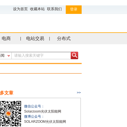
设为首页
收藏本站
联系我们
登录
电商
电站交易
分布式
|
|
新闻
多文章
>>
微信公众号：
Solarzoom光伏太阳能网
微博公众号：
SOLARZOOM光伏太阳能网