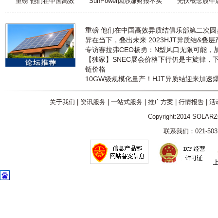
重磅 他们在中国高效
SunPower因涉嫌财报不实
光伏概念股午
重磅 他们在中国高效异质结俱乐部第二次
异在当下，叠出未来 2023HJT异质结&叠
专访赛拉弗CEO杨勇：N型风口无限可能，
【独家】SNEC展会价格下行仍是主旋律，
链价格
10GW级规模化量产！HJT异质结迎来加速
关于我们
|
资讯服务
|
一站式服务
|
推广方案
|
行情报告
|
活
Copyright:2014 SOLAR
联系我们：021-5031