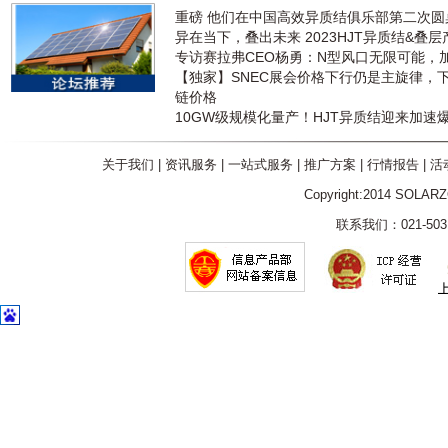
重磅 他们在中国高效异质结俱乐部第二次
异在当下，叠出未来 2023HJT异质结&叠
专访赛拉弗CEO杨勇：N型风口无限可能，
【独家】SNEC展会价格下行仍是主旋律，
链价格
10GW级规模化量产！HJT异质结迎来加速
关于我们
|
资讯服务
|
一站式服务
|
推广方案
|
行情报告
|
活
Copyright:2014 SOLAR
联系我们：021-5031