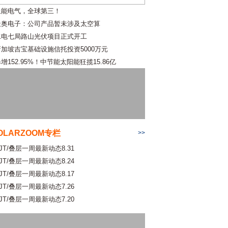
上能电气，全球第三！
天奥电子：公司产品暂未涉及太空算
水电七局路山光伏项目正式开工
新加坡吉宝基础设施信托投资5000万元
增152.95%！中节能太阳能狂揽15.86亿
OLARZOOM专栏
>>
JT/叠层一周最新动态8.31
JT/叠层一周最新动态8.24
JT/叠层一周最新动态8.17
JT/叠层一周最新动态7.26
JT/叠层一周最新动态7.20