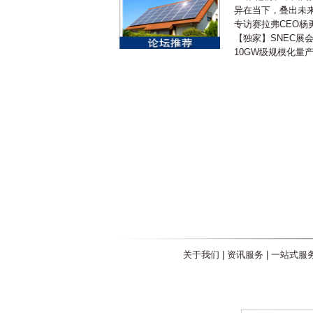
异在当下，叠出未来 
专访赛拉弗CEO杨
【独家】SNEC展
10GW级规模化量
关于我们
|
资讯服务
|
一站式服