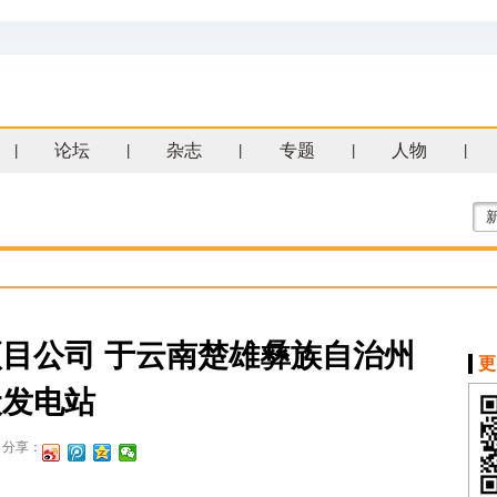
论坛
杂志
专题
人物
|
|
|
|
|
目公司 于云南楚雄彝族自治州
更
伏发电站
分享：