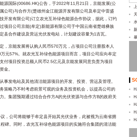
能源国际(00686.HK)公告，于2022年11月21日，京能发展(公
属公司)与合作方(楚雄州金江能源开发有限公司及牟定中雷盛
技开发有限公司)订立农光互补绿色能源合作协议，据此，订约
过项目公司京能(牟定)新能源有限公司于中国云南省楚雄彝族
定县合作建设及营运光伏发电站，计划建设容量为1吉瓦。
暴
定，京能发展将认购人民币570万元，占项目公司注册股本人
00万元57%。就农光互补绿色能源项目而言，项目公司应向牟定
支付项目投资总额人民币2.5亿元及京能发展同意负责为项目
资金。
S
从事发电站及其他清洁能源项目的开发、投资、营运及管理。
务策略乃不时考虑前景可观的业务及投资机会，以提高公司的
H
力。集团预期通过结合合作方A的光伏资源与合作方B的政府关
H
。
H
H
协议，公司将能够于牟定县开始其光伏业务，此被视为云南省拥
H
里程碑。同时，农光互补绿色能源项目的实施符合集团的清洁能