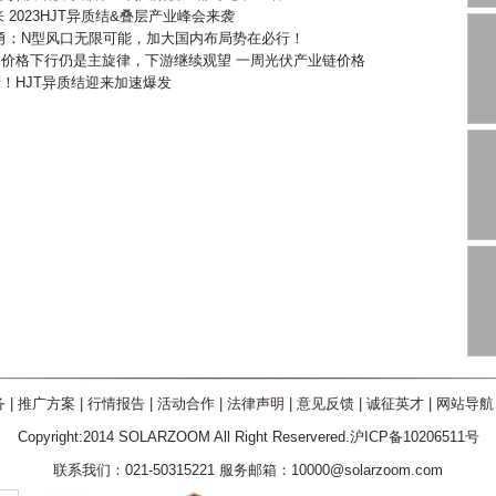
2023HJT异质结&叠层产业峰会来袭
勇：N型风口无限可能，加大国内布局势在必行！
会价格下行仍是主旋律，下游继续观望 一周光伏产业链价格
产！HJT异质结迎来加速爆发
务
|
推广方案
|
行情报告
|
活动合作
|
法律声明
|
意见反馈
|
诚征英才
|
网站导航
Copyright:2014 SOLARZOOM All Right Reservered.沪ICP备10206511号
联系我们：021-50315221 服务邮箱：10000@solarzoom.com