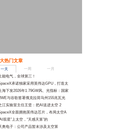
大热门文章
一周
一月
一天
上能电气，全球第三！
SpaceX承诺独家采用英伟达GPU，打造太
上海下发2026年1.79GW风、光指标：国家
RWE与谷歌签署俄克拉荷马州155兆瓦光
之江实验室主任王坚：把AI送进太空 2
SpaceX全面拥抱英伟达芯片，布局太空A
“AI双星”上太空，“天感天算”的
天奥电子：公司产品暂未涉及太空算