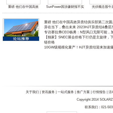
重磅 他们在中国高效
SunPower因涉嫌财报不实
光伏概念股午
重磅 他们在中国高效异质结俱乐部第二次
异在当下，叠出未来 2023HJT异质结&叠
专访赛拉弗CEO杨勇：N型风口无限可能，
【独家】SNEC展会价格下行仍是主旋律，
链价格
10GW级规模化量产！HJT异质结迎来加速
关于我们
|
资讯服务
|
一站式服务
|
推广方案
|
行情报告
|
活
Copyright:2014 SOLAR
联系我们：021-5031