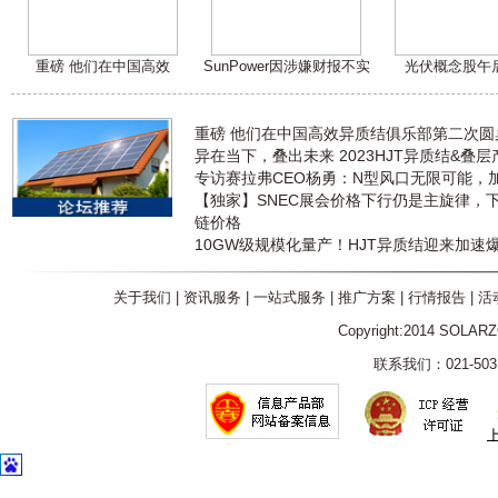
重磅 他们在中国高效
SunPower因涉嫌财报不实
光伏概念股午
重磅 他们在中国高效异质结俱乐部第二次
异在当下，叠出未来 2023HJT异质结&叠
专访赛拉弗CEO杨勇：N型风口无限可能，
【独家】SNEC展会价格下行仍是主旋律，
链价格
10GW级规模化量产！HJT异质结迎来加速
关于我们
|
资讯服务
|
一站式服务
|
推广方案
|
行情报告
|
活
Copyright:2014 SOLAR
联系我们：021-5031