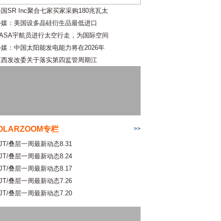
国SR Inc聚合七家买家采购180兆瓦太
外媒：美国设多晶硅衍生品最低进口
NASA宇航员进行太空行走，为国际空间
外媒：中国太阳能发电能力将在2026年
江西发改委关于落实第四监管周期江
OLARZOOM专栏
>>
JT/叠层一周最新动态8.31
JT/叠层一周最新动态8.24
JT/叠层一周最新动态8.17
JT/叠层一周最新动态7.26
JT/叠层一周最新动态7.20