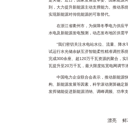
是关键。近日，国家发展改革委、国家能源
到，大力提升新能源主动支撑能力。推动系
实现新能源对传统能源的可靠替代。
在浙江省衢州市，为保障冬季电力供应
水电及新能源发电预测，动态发布地区供需
“我们密切关注水电站水位、流量、降水
试运行水光储余缺互济智能柔性精准调控系
完成300余座、超120万千瓦资源的聚合，
瓦提升至20万千瓦，最大限度拓宽电网调节
中国电力企业联合会表示，推动新能源
构、新能源发展等因素，科学滚动测算确定
发挥储能促进新能源消纳、调峰调频、功率
漂亮
鲜