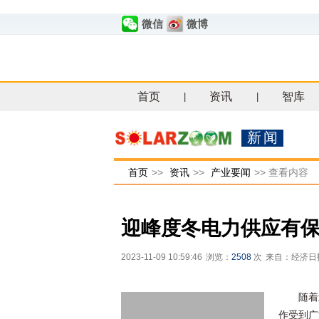
微信
微博
首页
资讯
智库
|
|
新闻
首页
>>
资讯
>>
产业要闻
>>
查看内容
迎峰度冬电力供应有
2023-11-09 10:59:46
浏览：
2508
次
来自：经济日
随着
作受到广