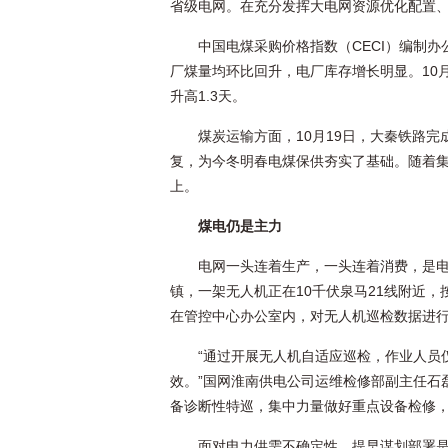
省级电网。在充分发挥大电网资源优化配置
中国电煤采购价格指数（CECI）编制办公
厂煤量均环比回升，电厂库存增长明显。10
升高1.3天。
煤炭运输方面，10月19日，大秦铁路
复，为今冬明春电煤保供夯实了基础。随着集
上。
煤电仍是主力
电网一头连着生产，一头连着消费，是电
镇，一架无人机正在10千伏泉马21线附近
在管控中心办公室内，对无人机巡检数据进
“通过开展无人机自适应巡检，作业人员
效。”国网淮南供电公司运维检修部副主任石
备诊断性特巡，集中力量做好重点设备检修
面对电力供需不确定性，提早谋划部署