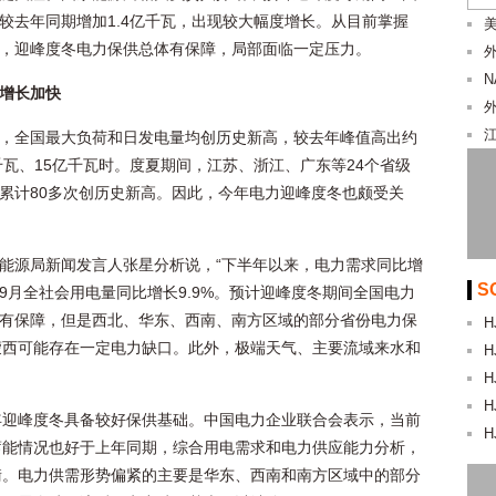
较去年同期增加1.4亿千瓦，出现较大幅度增长。从目前掌握
美
，迎峰度冬电力保供总体有保障，局部面临一定压力。
增长加快
，全国最大负荷和日发电量均创历史新高，较去年峰值高出约
万千瓦、15亿千瓦时。度夏期间，江苏、浙江、广东等24个省级
累计80多次创历史新高。因此，今年电力迎峰度冬也颇受关
能源局新闻发言人张星分析说，“下半年以来，电力需求同比增
S
9月全社会用电量同比增长9.9%。预计迎峰度冬期间全国电力
有保障，但是西北、华东、西南、南方区域的部分省份电力保
H
蒙西可能存在一定电力缺口。此外，极端天气、主要流域来水和
H
H
H
年迎峰度冬具备较好保供基础。中国电力企业联合会表示，当前
H
蓄能情况也好于上年同期，综合用电需求和电力供应能力分析，
衡。电力供需形势偏紧的主要是华东、西南和南方区域中的部分