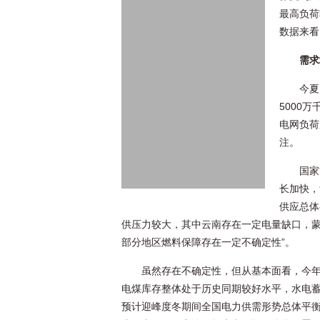
最高负荷
数据来看
需求
今夏
5000
电网负荷
注。
国家
长加快，
供应总体
供压力较大，其中云南存在一定电量缺口，
部分地区燃料保障存在一定不确定性”。
虽然存在不确定性，但从基本面看，今
电煤库存整体处于历史同期较好水平，水电
预计迎峰度冬期间全国电力供需形势总体平