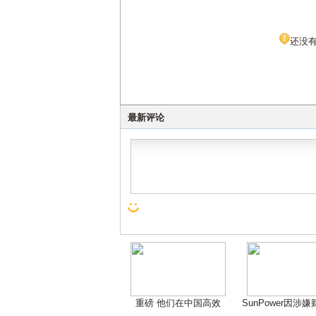
还没
最新评论
重磅 他们在中国高效
SunPower因涉