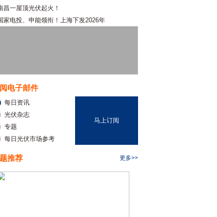
南昌一屋顶光伏起火！
国家电投、申能领衔！上海下发2026年
阅电子邮件
每日资讯
光伏杂志
马上订阅
专题
每日光伏市场参考
题推荐
更多>>