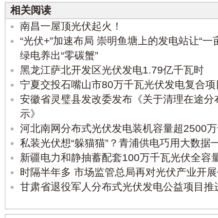
相关阅读
南昌一屋顶光伏起火！
“光伏+”加速布局 崇明鱼塘上的发电站让“一
绿电养出“零碳蟹”
黑龙江萨北开发区光伏发电1.79亿千瓦时
宁夏交投石嘴山市80万千瓦光伏发电复合
安徽省灵璧县发改委发布《关于清理在途分
示》
河北南网分布式光伏发电装机容量超2500
私装光伏想“躲猫猫”？青浦供电巧用大数据
新疆电力和静抽蓄配套100万千瓦光伏全容
时隔半年多 市场监管总局再对光伏产业开
甘肃省退役军人分布式光伏发电公益项目推