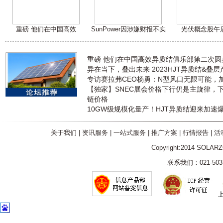
重磅 他们在中国高效
SunPower因涉嫌财报不实
光伏概念股午
重磅 他们在中国高效异质结俱乐部第二次
异在当下，叠出未来 2023HJT异质结&叠
专访赛拉弗CEO杨勇：N型风口无限可能，
【独家】SNEC展会价格下行仍是主旋律，
链价格
10GW级规模化量产！HJT异质结迎来加速
关于我们
|
资讯服务
|
一站式服务
|
推广方案
|
行情报告
|
活
Copyright:2014 SOLAR
联系我们：021-5031