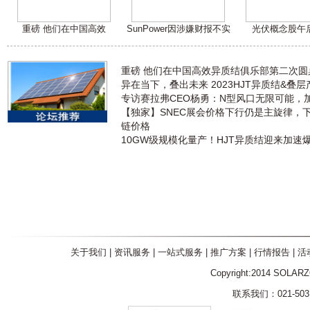
重磅 他们在中国高效
SunPower因涉嫌财报不实
光伏概念股午
重磅 他们在中国高效异质结俱乐部第二次
异在当下，叠出未来 2023HJT异质结&叠
专访赛拉弗CEO杨勇：N型风口无限可能，
【独家】SNEC展会价格下行仍是主旋律，
链价格
10GW级规模化量产！HJT异质结迎来加速
关于我们
|
资讯服务
|
一站式服务
|
推广方案
|
行情报告
|
活
Copyright:2014 SOLAR
联系我们：021-5031