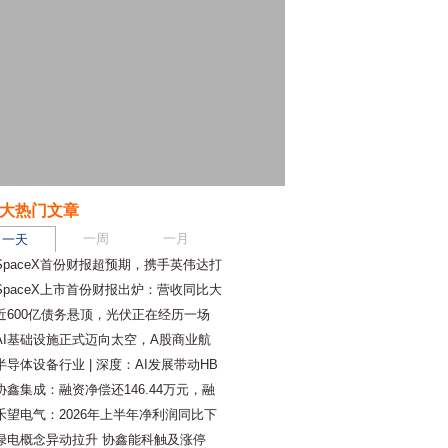
大热门文章
一周
一月
一天
SpaceX首份财报超预期，携手英伟达打
SpaceX上市首份财报出炉：营收同比大
近600亿债务悬顶，光伏正在经历一场
AI基础设施正式迈向太空，A股商业航
半导体设备行业 | 深度：AI发展带动HB
协鑫集成：融资净偿还146.44万元，融
禾望电气：2026年上半年净利润同比下
绿电概念异动拉升 协鑫能科触及涨停