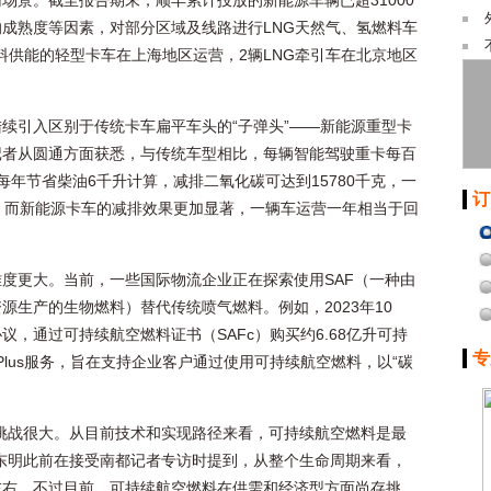
场景。截至报告期末，顺丰累计投放的新能源车辆已超31000
成熟度等因素，对部分区域及线路进行LNG天然气、氢燃料车
燃料供能的轻型卡车在上海地区运营，2辆LNG牵引车在北京地区
续引入区别于传统卡车扁平车头的“子弹头”——新能源重型卡
记者从圆通方面获悉，与传统车型相比，每辆智能驾驶重卡每百
年节省柴油6千升计算，减排二氧化碳可达到15780千克，一
订
。而新能源卡车的减排效果更加显著，一辆车运营一年相当于回
度更大。当前，一些国际物流企业正在探索使用SAF（一种由
源生产的生物燃料）替代传统喷气燃料。例如，2023年10
议，通过可持续航空燃料证书（SAFc）购买约6.68亿升可持
专
 Plus服务，旨在支持企业客户通过使用可持续航空燃料，以“碳
挑战很大。从目前技术和实现路径来看，可持续航空燃料是最
吴东明此前在接受南都记者专访时提到，从整个生命周期来看，
左右。不过目前，可持续航空燃料在供需和经济型方面尚存挑