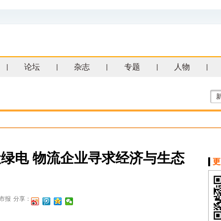
论坛
杂志
专题
人物
|
|
|
|
|
绿电 物流企业寻求经济与生态
更
市报
分享：