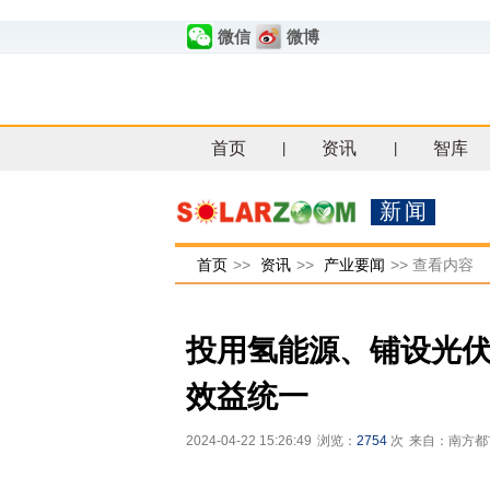
微信
微博
首页
资讯
智库
|
|
新闻
首页
>>
资讯
>>
产业要闻
>>
查看内容
投用氢能源、铺设光伏
效益统一
2024-04-22 15:26:49
浏览：
2754
次
来自：南方都