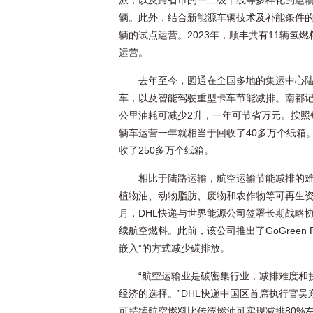
派，以及跨省市的一二级干线等多样化的运输
辆。此外，结合新能源车辆技术及补能条件的
辆的试点运营。2023年，顺丰共有11辆氢
运营。
去年至今，圆通在全国多地的集运中心陆
车，以及智能驾驶重型卡车节能减排。南都
公里油耗可减少2升，一年可节省万元。按照每
辆车运营一年就相当于回收了40多万个纸箱
收了250多万个纸箱。
相比于陆路运输，航空运输节能减排的难
植物油、动物脂肪、废物和农作物等可再生资
月，DHL快递与世界能源公司签署长期战略协
续航空燃料。此前，该公司推出了GoGreen
嵌入”的方式减少碳排放。
“航空运输业是碳密集行业，减排难度和
经济的选择。”DHL快递中国区首席执行官
可持续航空燃料比传统燃油可实现减排80%