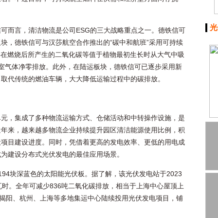
光
可而言，清洁物流是公司ESG的三大战略重点之一。德铁信可
块，德铁信可与汉莎航空合作推出的“碳中和航班”采用可持续
料在燃烧后所产生的二氧化碳等值于植物最初生长时从大气中吸
温室气体净零排放。此外，在陆运板块，德铁信可已逐步采用新
，取代传统的燃油车辆，大大降低运输过程中的碳排放。
单元，集成了多种物流运输方式、仓储活动和中转操作设施，是
近年来，越来越多物流企业持续提升园区清洁能源使用比例，积
伏项目建设进度。同时，凭借着更高的发电效率、更低的用电成
成为建设分布式光伏发电的最佳应用场景。
94块深蓝色的太阳能光伏板。据了解，该光伏发电站于2023
瓦时。全年可减少836吨二氧化碳排放，相当于上海中心屋顶上
广东揭阳、杭州、上海等多地集运中心陆续投用光伏发电项目，铺