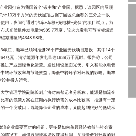
能产业园打造为我国首个“碳中和”产业园。据悉，该园区内屋顶
总计10万平方米的光伏屋顶占据了园区总面积的三分之一以
使用，夜间可通过“汽车+车棚+充电桩+光伏”的项目试点，为
布式光伏组件发电量为985.7万度，较火力发电可节省标煤近
碳减排量约4343.98吨。
023年底，顺丰已顺利推进26个产业园光伏项目建设，其中14个
64兆瓦，清洁能源年发电量达1839万千瓦时。报告称，公司
面推进产业园绿色化运营。通过铺设屋面光伏、引入智能水电管
升中转环节效率与节能效益，降低中转环节对环境的影响。顺丰
建设并投入运营。
州大学管理学院副院长刘广海对南都记者分析称，能源是物流企
对比有的低碳方案在短期内执行所需的成本比较高，推进有一定
合的一个突破口，既能降低企业的成本，又能起到很好的低碳示
物流企业需要面对的问题，更多是如何兼顾经济效益与社会责
卷的情况下，如何既能降本增效获得利润，又能降低对环境的影