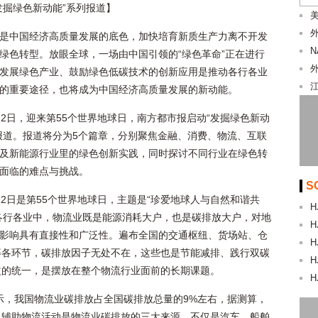
发掘绿色新动能”系列报道】
美
是中国经济高质量发展的底色，加快培育新质生产力离不开发
绿色转型。放眼全球，一场由中国引领的“绿色革命”正在进行
发展绿色产业、鼓励绿色低碳技术的创新应用是推动各行各业
的重要途径，也将成为中国经济高质量发展的新动能。
22日，迎来第55个世界地球日，南方都市报启动“发掘绿色新动
报道。报道将分为5个篇章，分别聚焦金融、消费、物流、互联
及新能源行业里的绿色创新实践，同时探讨不同行业在绿色转
面临的难点与挑战。
S
22日是第55个世界地球日，主题是“珍爱地球人与自然和谐共
H
各行各业中，物流业既是能源消耗大户，也是碳排放大户，对地
H
影响具有直接性和广泛性。遍布全国的交通枢纽、货场站、仓
H
等各环节，碳排放因子无处不在，这些也是节能减排、践行双碳
H
益的统一，是摆放在整个物流行业面前的长期课题。
H
显示，我国物流业碳排放占全国碳排放总量的9%左右，据测算，
、辅助物流活动是物流业碳排放的三大来源。不仅是汽车、船舶