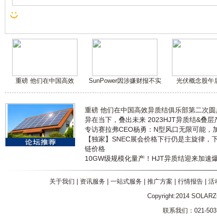
重磅 他们在中国高效
SunPower因涉嫌财报不实
光伏概念股午
重磅 他们在中国高效异质结俱乐部第二次
异在当下，叠出未来 2023HJT异质结&叠
专访赛拉弗CEO杨勇：N型风口无限可能，
【独家】SNEC展会价格下行仍是主旋律，
链价格
10GW级规模化量产！HJT异质结迎来加速
关于我们
|
资讯服务
|
一站式服务
|
推广方案
|
行情报告
|
活
Copyright:2014 SOLAR
联系我们：021-5031