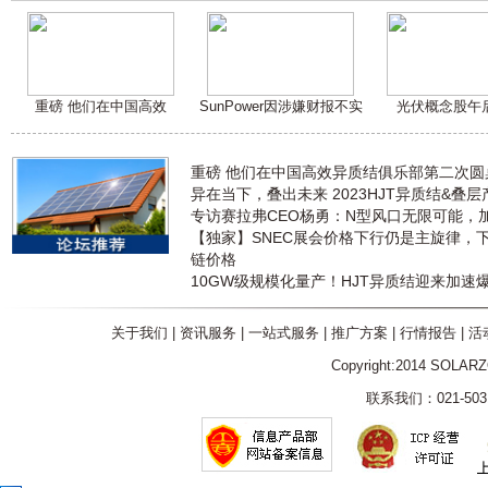
重磅 他们在中国高效
SunPower因涉嫌财报不实
光伏概念股午
重磅 他们在中国高效异质结俱乐部第二次
异在当下，叠出未来 2023HJT异质结&叠
专访赛拉弗CEO杨勇：N型风口无限可能，
【独家】SNEC展会价格下行仍是主旋律，
链价格
10GW级规模化量产！HJT异质结迎来加速
关于我们
|
资讯服务
|
一站式服务
|
推广方案
|
行情报告
|
活
Copyright:2014 SOLAR
联系我们：021-5031