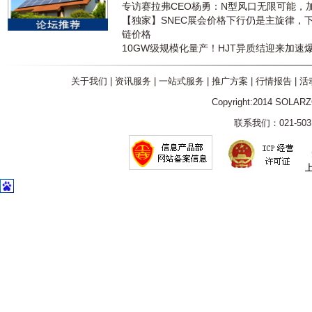
专访赛拉弗CEO杨勇：N型风口无限可能，
【独家】SNEC展会价格下行仍是主旋律，
链价格
10GW级规模化量产！HJT异质结迎来加速
关于我们
|
资讯服务
|
一站式服务
|
推广方案
|
行情报告
|
活
Copyright:2014 SOLAR
联系我们：021-5031