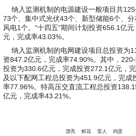
纳入监测机制的电源建设一般项目共12
73个、集中式光伏43个、新型储能6个、
风电1个。“十四五”期间计划投资656.1亿元
元，完成率43.03%。
纳入监测机制的电网建设项目总投资为113
资847.2亿元，完成率74.90%。其中，220
投资为330.6亿元，完成投资272.1亿元，完成
及以下配网工程总投资为451.9亿元，完成投
率77.96%。特高压交直流工程总投资138.1
亿元，完成率43.21%。
漂亮
鲜花
雷人
鸡蛋