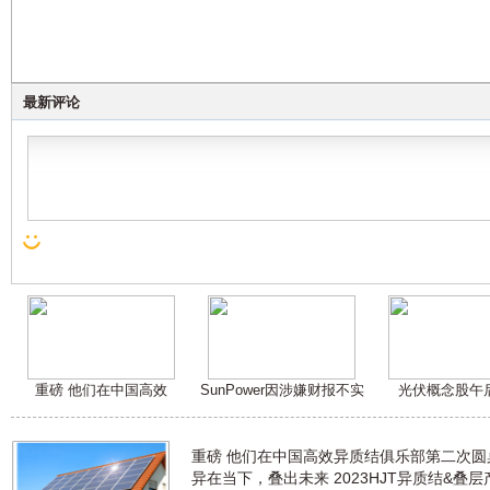
最新评论
重磅 他们在中国高效
SunPower因涉嫌财报不实
光伏概念股午
重磅 他们在中国高效异质结俱乐部第二次
异在当下，叠出未来 2023HJT异质结&叠