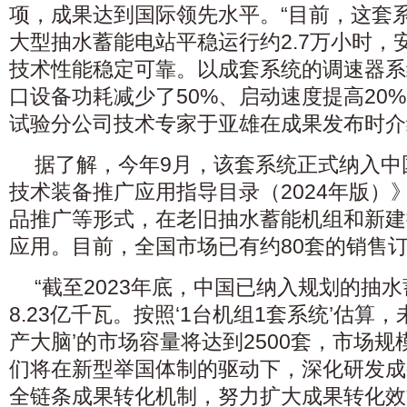
项，成果达到国际领先水平。“目前，这套
大型抽水蓄能电站平稳运行约2.7万小时，安
技术性能稳定可靠。以成套系统的调速器系
口设备功耗减少了50%、启动速度提高20
试验分公司技术专家于亚雄在成果发布时介
据了解，今年9月，该套系统正式纳入中
技术装备推广应用指导目录（2024年版）
品推广等形式，在老旧抽水蓄能机组和新建
应用。目前，全国市场已有约80套的销售
“截至2023年底，中国已纳入规划的抽
8.23亿千瓦。按照‘1台机组1套系统’估算
产大脑’的市场容量将达到2500套，市场规
们将在新型举国体制的驱动下，深化研发成
全链条成果转化机制，努力扩大成果转化效