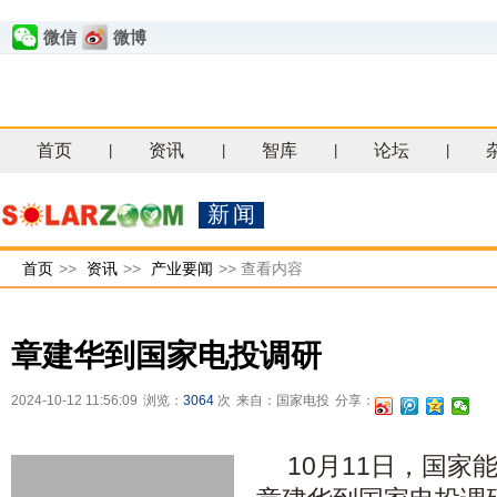
微信
微博
首页
资讯
智库
论坛
|
|
|
|
新闻
首页
>>
资讯
>>
产业要闻
>>
查看内容
章建华到国家电投调研
2024-10-12 11:56:09
浏览：
3064
次
来自：国家电投
分享：
10月11日，国家