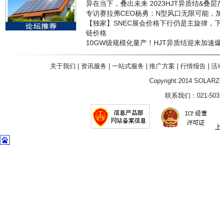
异在当下，叠出未来 2023HJT异质结&叠
专访赛拉弗CEO杨勇：N型风口无限可能，
【独家】SNEC展会价格下行仍是主旋律，
链价格
10GW级规模化量产！HJT异质结迎来加速
关于我们
|
资讯服务
|
一站式服务
|
推广方案
|
行情报告
|
活
Copyright:2014 SOLAR
联系我们：021-5031