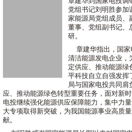
章建华到国家电投调
党组书记刘明胜参加
家能源局党组成员、
董事、党组副书记、
研。
章建华指出，国家
清洁能源发电企业，
定供应、推动能源绿
平科技自立自强发挥
局与国家电投共同肩
应、推动能源绿色转型重要任务，面对新时
电投继续强化能源供应保障能力，集中力量
大专项取得新突破，为我国能源事业高质量
献。