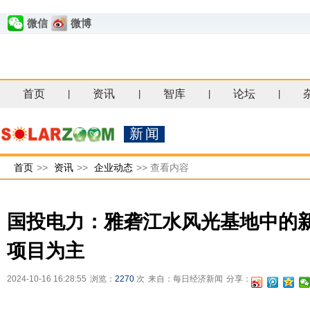
微信
微博
首页
资讯
智库
论坛
|
|
|
|
新闻
首页
>>
资讯
>>
企业动态
>>
查看内容
国投电力：雅砻江水风光基地中的
项目为主
2024-10-16 16:28:55
浏览：
2270
次
来自：每日经济新闻
分享：