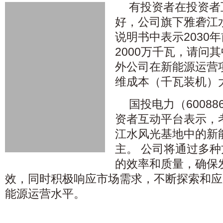
有投资者在投资者
好，公司旗下雅砻江
说明书中表示2030
2000万千瓦，请问
外公司在新能源运营
维成本（千瓦装机）
国投电力（60088
资者互动平台表示，
江水风光基地中的新
主。 公司将通过多
的效率和质量，确保
效，同时积极响应市场需求，不断探索和应
能源运营水平。