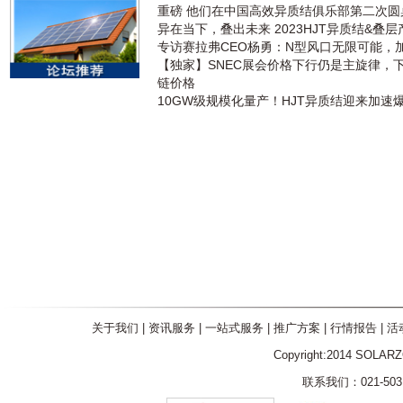
重磅 他们在中国高效异质结俱乐部第二次
异在当下，叠出未来 2023HJT异质结&叠
专访赛拉弗CEO杨勇：N型风口无限可能，
【独家】SNEC展会价格下行仍是主旋律，
链价格
10GW级规模化量产！HJT异质结迎来加速
关于我们
|
资讯服务
|
一站式服务
|
推广方案
|
行情报告
|
活
Copyright:2014 SOLAR
联系我们：021-5031