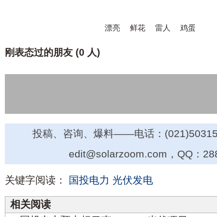
漂亮
鲜花
雷人
鸡蛋
刚表态过的朋友 (
0 人
)
投稿、咨询、爆料——电话：(021)50315
edit@solarzoom.com，QQ：28
关键字阅读：
国投电力
光伏发电
相关阅读