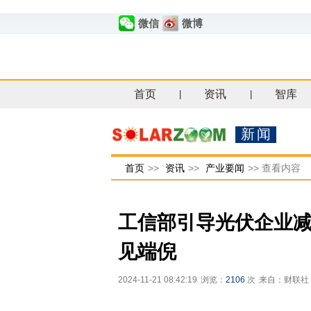
微信
微博
首页
资讯
智库
|
|
新闻
首页
>>
资讯
>>
产业要闻
>>
查看内容
工信部引导光伏企业减
见端倪
2024-11-21 08:42:19
浏览：
2106
次
来自：财联社