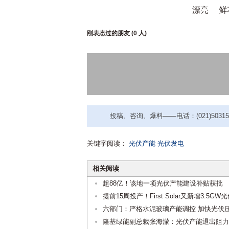
漂亮
鲜
刚表态过的朋友 (
0 人
)
投稿、咨询、爆料——电话：(021)50315221
关键字阅读：
光伏产能
光伏发电
相关阅读
超88亿！该地一项光伏产能建设补贴获批
提前15周投产！First Solar又新增3.5G
六部门：严格水泥玻璃产能调控 加快光伏
隆基绿能副总裁张海濛：光伏产能退出阻力