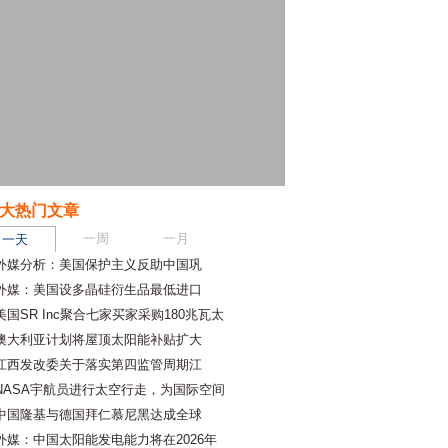
大热门文章
一周
一月
一天
外媒分析：美国保护主义反助中国巩
外媒：美国设多晶硅衍生品最低进口
美国SR Inc聚合七家买家采购180兆瓦太
澳大利亚计划将屋顶太阳能补贴扩大
江西发改委关于落实第四监管周期江
NASA宇航员进行太空行走，为国际空间
中国隆基与德国拜仁慕尼黑达成全球
外媒：中国太阳能发电能力将在2026年