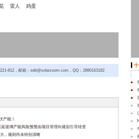
花
雷人
鸡蛋
十
-812，邮箱：edit@solarzoom.com，QQ：2880163182
W光伏产能！
压延玻璃产能风险预警由项目管理向规划引导转变
大，规则尚未特别清晰