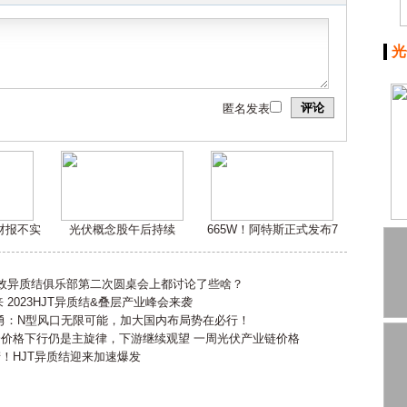
光
评论
匿名发表
嫌财报不实
光伏概念股午后持续
665W！阿特斯正式发布7
高效异质结俱乐部第二次圆桌会上都讨论了些啥？
2023HJT异质结&叠层产业峰会来袭
勇：N型风口无限可能，加大国内布局势在必行！
会价格下行仍是主旋律，下游继续观望 一周光伏产业链价格
产！HJT异质结迎来加速爆发