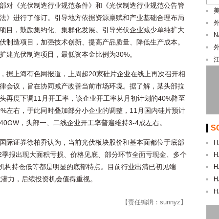
部对《光伏制造行业规范条件》和《光伏制造行业规范公告管
美
法》进行了修订。引导地方依据资源禀赋和产业基础合理布局
项目，鼓励集约化、集群化发展。引导光伏企业减少单纯扩大
伏制造项目，加强技术创新、提高产品质量、降低生产成本。
扩建光伏制造项目，最低资本金比例为30%。
，据上海有色网报道，上周超20家硅片企业在线上再次召开相
律会议，旨在协同减产改善当前市场环境。据了解，某头部拉
头再度下调11月开工率，该企业开工率从月初计划的40%降至
0%左右，于此同时叠加部分小企业的调整，11月国内硅片预计
40GW，头部一、二线企业开工率普遍维持3-4成左右。
S
国际证券徐柏乔认为，当前光伏板块股价和基本面都位于底部
H
2季报出现大面积亏损、价格见底、部分环节全面亏现金、多个
H
、机构持仓低等都是明显的底部特点。目前行业出清已初见端
H
大潜力，后续投资机会值得重视。
H
H
【责任编辑：sunnyz】