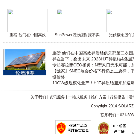
重磅 他们在中国高效
SunPower因涉嫌财报不实
光伏概念股午
重磅 他们在中国高效异质结俱乐部第二次
异在当下，叠出未来 2023HJT异质结&叠
专访赛拉弗CEO杨勇：N型风口无限可能，
【独家】SNEC展会价格下行仍是主旋律，
链价格
10GW级规模化量产！HJT异质结迎来加速
关于我们
|
资讯服务
|
一站式服务
|
推广方案
|
行情报告
|
活
Copyright:2014 SOLAR
联系我们：021-5031