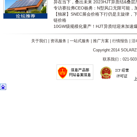
异在当下，叠出未来 2023HJT异质结&叠
专访赛拉弗CEO杨勇：N型风口无限可能，
【独家】SNEC展会价格下行仍是主旋律，
链价格
10GW级规模化量产！HJT异质结迎来加速
关于我们
|
资讯服务
|
一站式服务
|
推广方案
|
行情报告
|
活
Copyright:2014 SOLAR
联系我们：021-5031