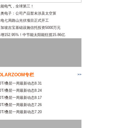
上能电气，全球第三！
天奥电子：公司产品暂未涉及太空算
水电七局路山光伏项目正式开工
新加坡吉宝基础设施信托投资5000万元
增152.95%！中节能太阳能狂揽15.86亿
OLARZOOM专栏
>>
JT/叠层一周最新动态8.31
JT/叠层一周最新动态8.24
JT/叠层一周最新动态8.17
JT/叠层一周最新动态7.26
JT/叠层一周最新动态7.20