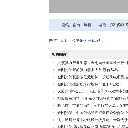
投稿、咨询、爆料——电话：(021)50315221
关键字阅读：
金刚光伏
光伏发电
相关阅读
共筑算力产业生态｜金刚光伏董事长一行到
金刚光伏新签算力服务大单 涨价54%
金刚光伏获股东亿元增持，投建风电项目推
金刚光伏控股股东拟增持不低于1亿元！
大股东增持1亿元！光伏明星企业双主业战
控股股东增持 金刚光伏“能源+算力”战略有
险退市、市值125亿、甩出17亿大单，又有
金刚光伏、中国信达等投资新设企管合伙企
北京通州智算中心建设一线探访：金刚光伏
金刚光伏拟收购风电公司 加码算力中心绿