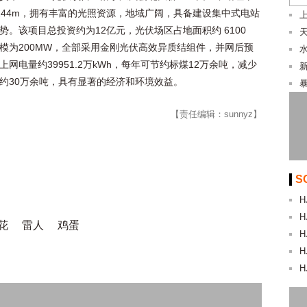
244m，拥有丰富的光照资源，地域广阔，具备建设集中式电站
势。‌该项目总投资约为12亿元‌，光伏场区占地面积约 6100
模为200MW，全部采用金刚光伏高效异质结组件，并网后预
上网电量约39951.2万kWh，每年可节约标煤12万余吨，减少
约30万余吨，具有显著的经济和环境效益。
暴
【责任编辑：sunnyz】
S
H
H
花
雷人
鸡蛋
H
H
H