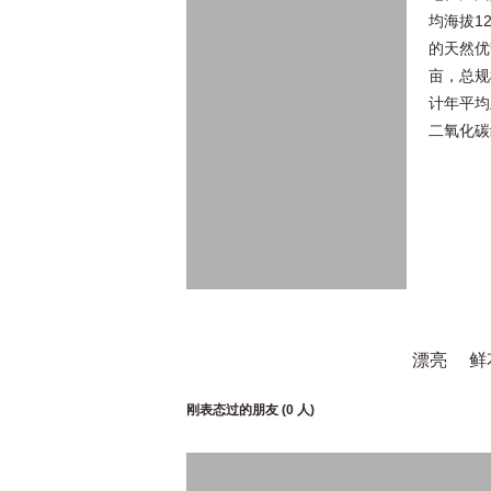
均海拔1
的天然优
亩，总规
计年平均
二氧化碳
漂亮
鲜
刚表态过的朋友 (
0 人
)