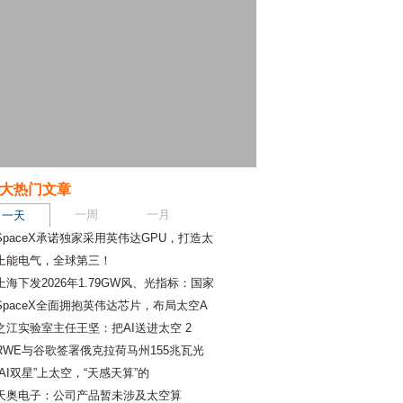
大热门文章
一周
一月
一天
SpaceX承诺独家采用英伟达GPU，打造太
上能电气，全球第三！
上海下发2026年1.79GW风、光指标：国家
SpaceX全面拥抱英伟达芯片，布局太空A
之江实验室主任王坚：把AI送进太空 2
RWE与谷歌签署俄克拉荷马州155兆瓦光
“AI双星”上太空，“天感天算”的
天奥电子：公司产品暂未涉及太空算