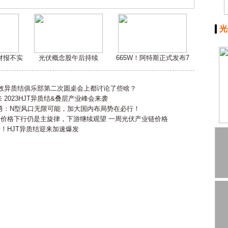
光
嫌财报不实
光伏概念股午后持续
665W！阿特斯正式发布7
高效异质结俱乐部第二次圆桌会上都讨论了些啥？
2023HJT异质结&叠层产业峰会来袭
勇：N型风口无限可能，加大国内布局势在必行！
会价格下行仍是主旋律，下游继续观望 一周光伏产业链价格
产！HJT异质结迎来加速爆发