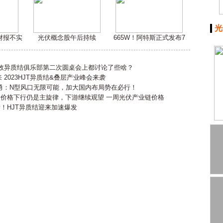
光
嫌财报不实
光伏概念股午后持续
665W！阿特斯正式发布7
高效异质结俱乐部第二次圆桌会上都讨论了些啥？
2023HJT异质结&叠层产业峰会来袭
勇：N型风口无限可能，加大国内布局势在必行！
会价格下行仍是主旋律，下游继续观望 一周光伏产业链价格
产！HJT异质结迎来加速爆发