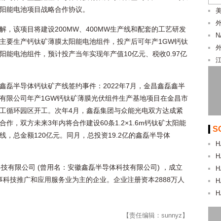
阳能电池项目战略合作协议。
美
解，该项目将建设200MW、400MW生产线和配套的工艺研发
主要生产钙钛矿薄膜太阳能电池组件，投产后可年产1GW钙钛
阳能电池组件，预计投产当年实现年产值10亿元、税收0.97亿
鑫磊半导体钙钛矿产线签约事件：2022年7月，金昌鑫磊鑫半
有限公司年产1GW钙钛矿薄膜光伏组件生产基地项目在金昌市
工循环园区开工。次年4月，鑫磊集团与众能光电双方达成紧
合作，双方未来3年内将合作建设60条1.2×1.6m钙钛矿太阳能
S
线，总金额120亿元。同月，总投资19.2亿的鑫磊半导体
H
H
技有限公司 (曾用名：安徽鑫磊半导体科技有限公司) ，成立
H
事科技推广和应用服务业为主的企业。企业注册资本2888万人
H
H
【责任编辑：sunnyz】