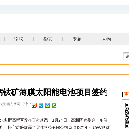
论坛
杂志
专题
人物
|
|
|
|
|
钙钛矿薄膜太阳能电池项目签约
更
太阳能光伏网
分享：
尔多斯高新区发布官微获悉，1月24日，高新区管委会、东胜
府与怀宁益盛鑫磊半导体科技有限公司成功签约年产1GW钙钛