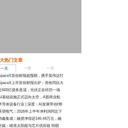
大热门文章
一周
一月
一天
SpaceX首份财报超预期，携手英伟达打
SpaceX上市首份财报出炉：营收同比大
近600亿债务悬顶，光伏正在经历一场
AI基础设施正式迈向太空，A股商业航
半导体设备行业 | 深度：AI发展带动HB
禾望电气：2026年上半年净利润同比下
协鑫集成：融资净偿还146.44万元，融
外媒：瞄准太阳能与芯片供应链 特朗