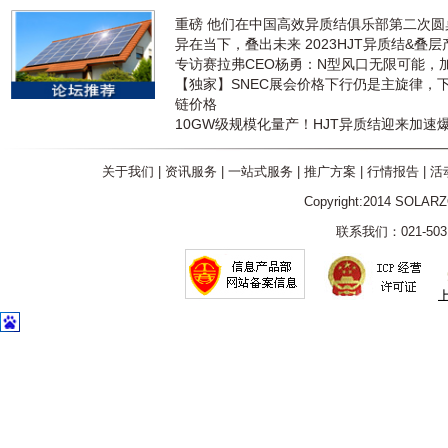
重磅 他们在中国高效异质结俱乐部第二次
异在当下，叠出未来 2023HJT异质结&叠
专访赛拉弗CEO杨勇：N型风口无限可能，
【独家】SNEC展会价格下行仍是主旋律，
链价格
10GW级规模化量产！HJT异质结迎来加速
关于我们
|
资讯服务
|
一站式服务
|
推广方案
|
行情报告
|
活
Copyright:2014 SOLAR
联系我们：021-5031