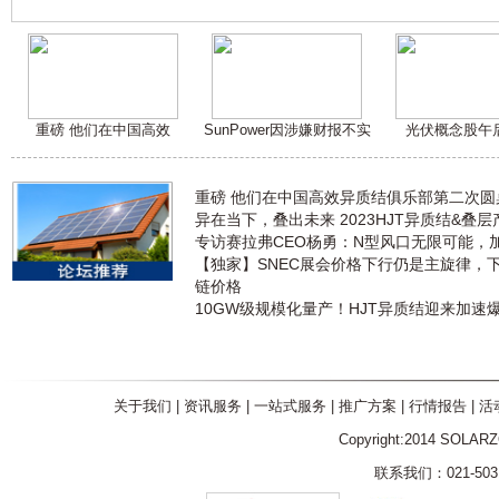
重磅 他们在中国高效
SunPower因涉嫌财报不实
光伏概念股午
重磅 他们在中国高效异质结俱乐部第二次
异在当下，叠出未来 2023HJT异质结&叠
专访赛拉弗CEO杨勇：N型风口无限可能，
【独家】SNEC展会价格下行仍是主旋律，
链价格
10GW级规模化量产！HJT异质结迎来加速
关于我们
|
资讯服务
|
一站式服务
|
推广方案
|
行情报告
|
活
Copyright:2014 SOLAR
联系我们：021-5031