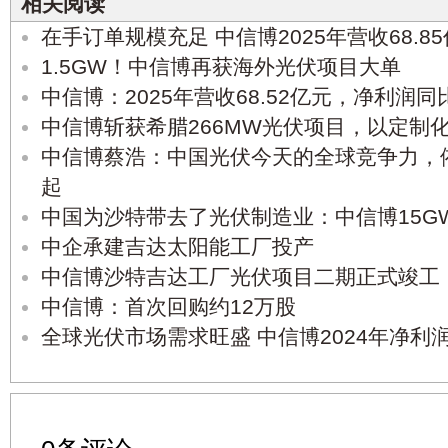
相关阅读
在手订单规模充足 中信博2025年营收68.8
1.5GW！中信博再获海外光伏项目大单
中信博：2025年营收68.52亿元，净利润同比
中信博斩获希腊266MW光伏项目，以定制
中信博蔡浩：中国光伏今天的全球竞争力，
起
中国为沙特带去了光伏制造业：中信博15G
中企承建吉达太阳能工厂投产
中信博沙特吉达工厂光伏项目二期正式竣工
中信博：首次回购约12万股
全球光伏市场需求旺盛 中信博2024年净利