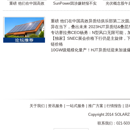
重磅 他们在中国高效
SunPower因涉嫌财报不实
光伏概念股午
重磅 他们在中国高效异质结俱乐部第二次
异在当下，叠出未来 2023HJT异质结&叠
专访赛拉弗CEO杨勇：N型风口无限可能，
【独家】SNEC展会价格下行仍是主旋律，
链价格
10GW级规模化量产！HJT异质结迎来加速
关于我们
|
资讯服务
|
一站式服务
|
推广方案
|
行情报告
|
活
Copyright:2014 SOLAR
联系我们：021-5031