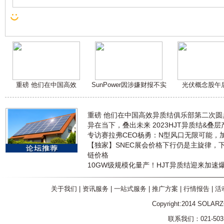
重磅 他们在中国高效
SunPower因涉嫌财报不实
光伏概念股午
重磅 他们在中国高效异质结俱乐部第二次
异在当下，叠出未来 2023HJT异质结&叠
专访赛拉弗CEO杨勇：N型风口无限可能，
【独家】SNEC展会价格下行仍是主旋律，
链价格
10GW级规模化量产！HJT异质结迎来加速
关于我们
|
资讯服务
|
一站式服务
|
推广方案
|
行情报告
|
活
Copyright:2014 SOLAR
联系我们：021-5031