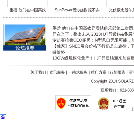
重磅 他们在中国高效
SunPower因涉嫌财报不实
光伏概念股午
重磅 他们在中国高效异质结俱乐部第二次
异在当下，叠出未来 2023HJT异质结&叠
专访赛拉弗CEO杨勇：N型风口无限可能，
【独家】SNEC展会价格下行仍是主旋律，
链价格
10GW级规模化量产！HJT异质结迎来加速
关于我们
|
资讯服务
|
一站式服务
|
推广方案
|
行情报告
|
活
Copyright:2014 SOLAR
联系我们：021-5031