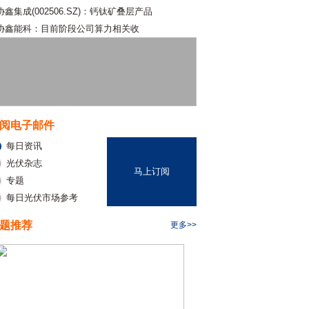
协鑫集成(002506.SZ)：钙钛矿叠层产品
协鑫能科：目前阶段公司算力相关收
阅电子邮件
每日资讯
光伏杂志
马上订阅
专题
每日光伏市场参考
题推荐
更多>>