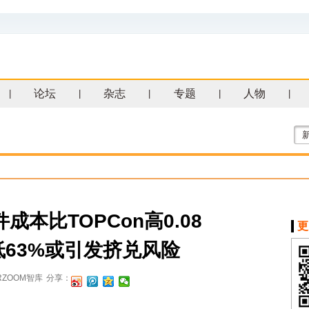
论坛
杂志
专题
人物
|
|
|
|
|
本比TOPCon高0.08
更
低63%或引发挤兑风险
RZOOM智库
分享：