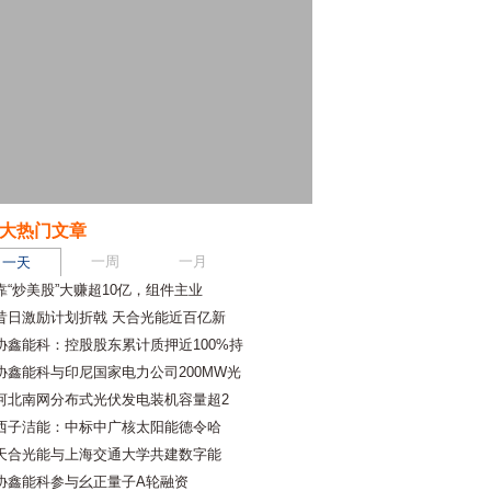
大热门文章
一周
一月
一天
靠“炒美股”大赚超10亿，组件主业
昔日激励计划折戟 天合光能近百亿新
协鑫能科：控股股东累计质押近100%持
协鑫能科与印尼国家电力公司200MW光
河北南网分布式光伏发电装机容量超2
西子洁能：中标中广核太阳能德令哈
天合光能与上海交通大学共建数字能
协鑫能科参与幺正量子A轮融资