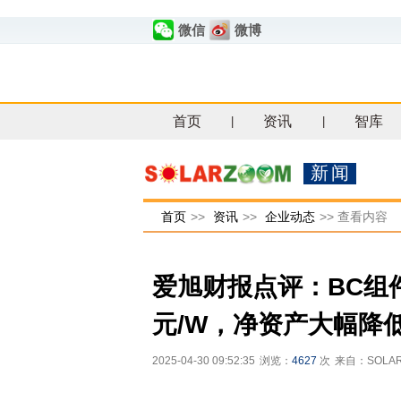
微信
微博
首页
资讯
智库
|
|
新闻
首页
>>
资讯
>>
企业动态
>>
查看内容
爱旭财报点评：BC组件成
元/W，净资产大幅降
2025-04-30 09:52:35
浏览：
4627
次
来自：SOLA