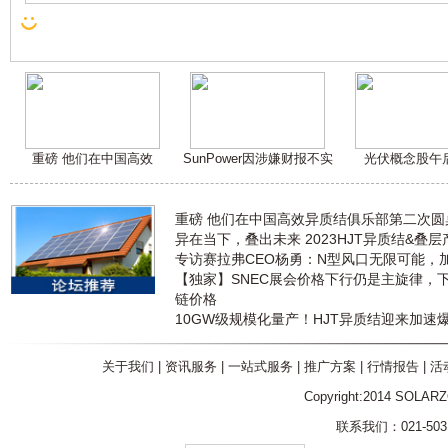
重磅 他们在中国高效
SunPower因涉嫌财报不实
光伏概念股午
重磅 他们在中国高效异质结俱乐部第二次
异在当下，叠出未来 2023HJT异质结&叠
专访赛拉弗CEO杨勇：N型风口无限可能，
【独家】SNEC展会价格下行仍是主旋律，
链价格
10GW级规模化量产！HJT异质结迎来加速
关于我们
|
资讯服务
|
一站式服务
|
推广方案
|
行情报告
|
活
Copyright:2014 SOLAR
联系我们：021-5031