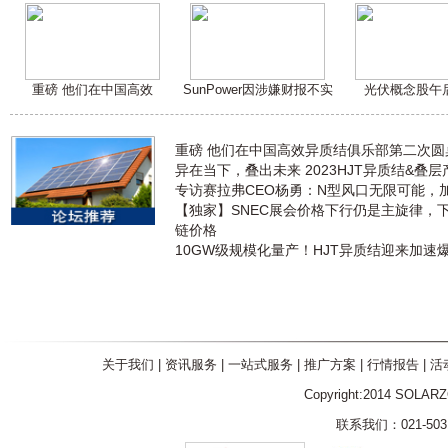
重磅 他们在中国高效
SunPower因涉嫌财报不实
光伏概念股午
重磅 他们在中国高效异质结俱乐部第二次
异在当下，叠出未来 2023HJT异质结&叠
专访赛拉弗CEO杨勇：N型风口无限可能，
【独家】SNEC展会价格下行仍是主旋律，
链价格
10GW级规模化量产！HJT异质结迎来加速
关于我们
|
资讯服务
|
一站式服务
|
推广方案
|
行情报告
|
活
Copyright:2014 SOLAR
联系我们：021-5031