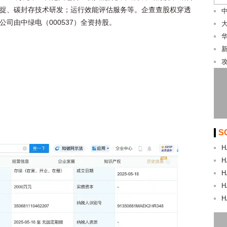
捉、碳封存技术研发；运行效能评估服务等。企查查股权穿透
公司由中绿电（000537）全资持股。
S
H
H
H
H
H