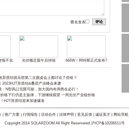
评论
匿名发表
嫌财报不实
光伏概念股午后持续
665W！阿特斯正式发布7
高效异质结俱乐部第二次圆桌会上都讨论了些啥？
2023HJT异质结&叠层产业峰会来袭
勇：N型风口无限可能，加大国内布局势在必行！
会价格下行仍是主旋律，下游继续观望 一周光伏产业链价格
产！HJT异质结迎来加速爆发
务
|
推广方案
|
行情报告
|
活动合作
|
法律声明
|
意见反馈
|
诚征英才
|
网站导航
Copyright:2014 SOLARZOOM All Right Reservered.沪ICP备10206511号