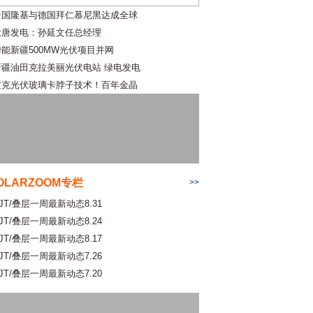
中国隆基与德国拜仁慕尼黑达成全球
大唐发电：孙延文任总经理
华能新疆500MW光伏项目并网
新疆油田克拉美丽光伏电站 绿电发电
攻克光伏玻璃卡脖子技术！百年金晶
OLARZOOM专栏
>>
JT/叠层一周最新动态8.31
JT/叠层一周最新动态8.24
JT/叠层一周最新动态8.17
JT/叠层一周最新动态7.26
JT/叠层一周最新动态7.20