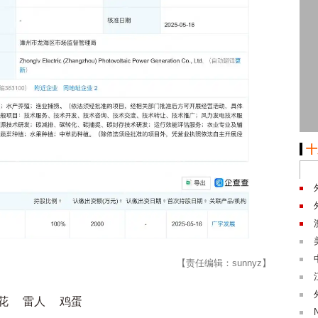
十
【责任编辑：sunnyz】
花
雷人
鸡蛋