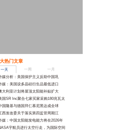
大热门文章
一周
一月
一天
外媒分析：美国保护主义反助中国巩
外媒：美国设多晶硅衍生品最低进口
澳大利亚计划将屋顶太阳能补贴扩大
美国SR Inc聚合七家买家采购180兆瓦太
中国隆基与德国拜仁慕尼黑达成全球
江西发改委关于落实第四监管周期江
外媒：中国太阳能发电能力将在2026年
NASA宇航员进行太空行走，为国际空间