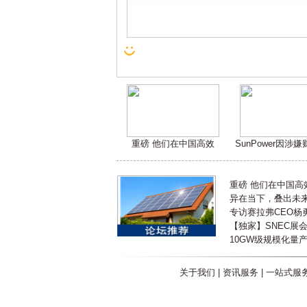
重磅 他们在中国高效
SunPower因涉
重磅 他们在中国
异在当下，叠出未来 
专访赛拉弗CEO杨
【独家】SNEC展
10GW级规模化量
关于我们
|
资讯服务
|
一站式服