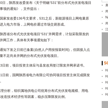
20日，陕西发改委发布《关于明确“531”前分布式光伏发电项目
美
事项的通知》，文件提出：
国家发改委136号文要求，531之后，新能源项目上网电量原
进入电力市场，上网电价通过市场交易形成。
陕西省分布式光伏发电项目“531”并网需求，计划采取限发的
并网工作，具体有关事项通知如下：
通知下发之日前已备案(自然人户用按报装时间)，但因接入点
量不足尚未并网的分布式光伏发电项目。
S
23日前，项目投资主体应与县发改局签订限发并网承诺书。
H
31日前，国网陕西省电力有限公司协同项目投资主体完成限发
H
。
H
H
梳理分析，组织属地供电公司统筹分布式光伏发电规模、用电
H
网改造技术经济性等因素，稳步压降限发比例。