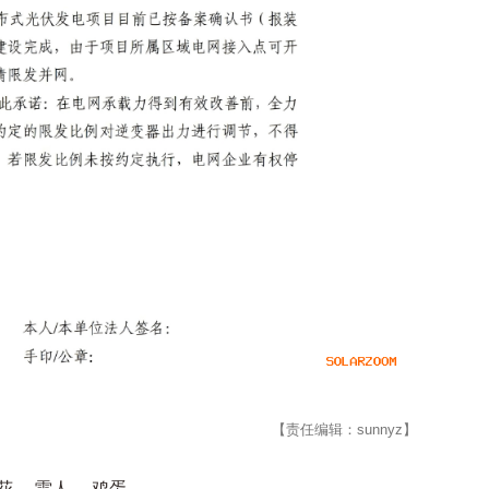
【责任编辑：sunnyz】
花
雷人
鸡蛋