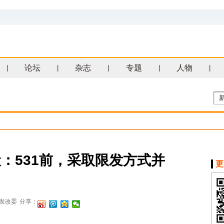
论坛
杂志
专题
人物
|
|
|
|
|
：531前，采取限发方式并
更
发改委
分享：