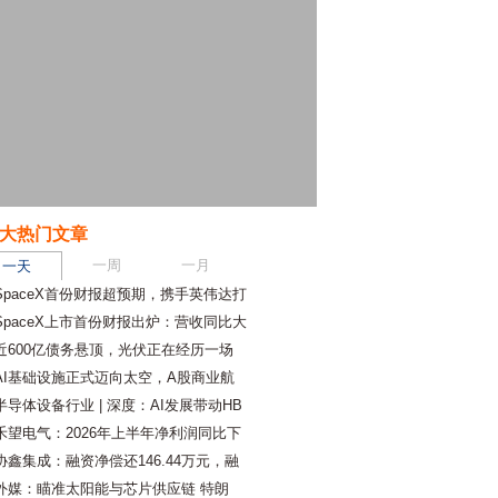
大热门文章
一周
一月
一天
SpaceX首份财报超预期，携手英伟达打
SpaceX上市首份财报出炉：营收同比大
近600亿债务悬顶，光伏正在经历一场
AI基础设施正式迈向太空，A股商业航
半导体设备行业 | 深度：AI发展带动HB
禾望电气：2026年上半年净利润同比下
协鑫集成：融资净偿还146.44万元，融
外媒：瞄准太阳能与芯片供应链 特朗