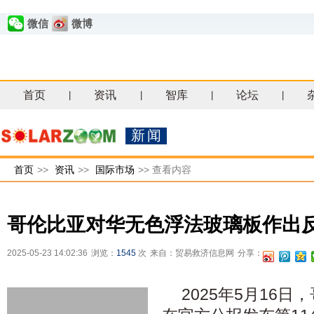
微信
微博
首页
资讯
智库
论坛
|
|
|
|
新闻
首页
>>
资讯
>>
国际市场
>>
查看内容
哥伦比亚对华无色浮法玻璃板作出
2025-05-23 14:02:36
浏览：
1545
次
来自：贸易救济信息网
分享：
2025年5月16