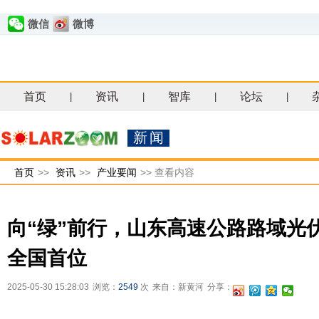
微信
微博
首页
资讯
智库
论坛
|
|
|
|
新闻
首页
>>
资讯
>>
产业要闻
>>
查看内容
向“绿”前行，山东高速公路路域光
全国首位
2025-05-30 15:28:03
浏览：
2549
次
来自：新黄河
分享：