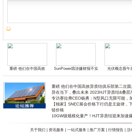
重磅 他们在中国高效
SunPower因涉嫌财报不实
光伏概念股午
重磅 他们在中国高效异质结俱乐部第二次
异在当下，叠出未来 2023HJT异质结&叠
专访赛拉弗CEO杨勇：N型风口无限可能，
【独家】SNEC展会价格下行仍是主旋律，
链价格
10GW级规模化量产！HJT异质结迎来加速
关于我们
|
资讯服务
|
一站式服务
|
推广方案
|
行情报告
|
活