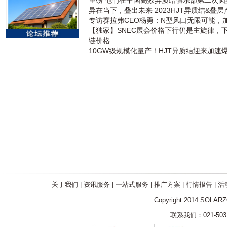
重磅 他们在中国高效异质结俱乐部第二次
异在当下，叠出未来 2023HJT异质结&叠
专访赛拉弗CEO杨勇：N型风口无限可能，
【独家】SNEC展会价格下行仍是主旋律，
链价格
10GW级规模化量产！HJT异质结迎来加速
关于我们
|
资讯服务
|
一站式服务
|
推广方案
|
行情报告
|
活
Copyright:2014 SOLAR
联系我们：021-5031