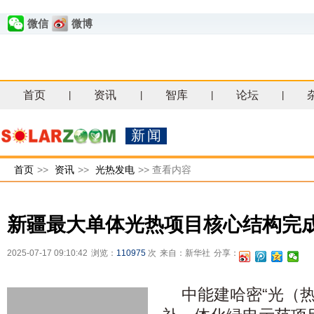
微信
微博
首页
资讯
智库
论坛
|
|
|
|
新闻
首页
>>
资讯
>>
光热发电
>>
查看内容
新疆最大单体光热项目核心结构完
2025-07-17 09:10:42
浏览：
110975
次
来自：新华社
分享：
中能建哈密“光（热