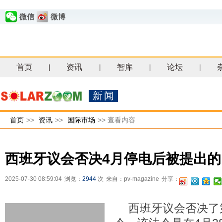
微信
微博
首页
资讯
智库
论坛
|
|
|
|
新闻
首页
>>
资讯
>>
国际市场
>>
查看内容
西班牙议会否决4月停电后被提出
2025-07-30 08:59:04
浏览：
2944
次
来自：pv-magazine
分享：
西班牙议会否决了第