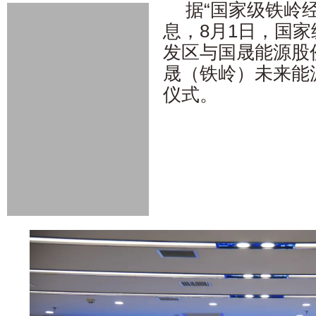
据“国家级铁岭
息，8月1日，国
发区与国晟能源股
晟（铁岭）未来能
仪式。