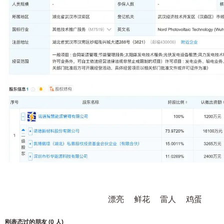
漂亮
鲜花
雷人
鸡蛋
刚表态过的朋友 (
0 人
)